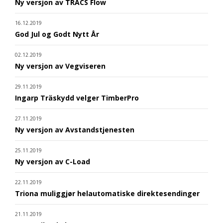
Ny versjon av TRACS Flow
16.12.2019
God Jul og Godt Nytt År
02.12.2019
Ny versjon av Vegviseren
29.11.2019
Ingarp Träskydd velger TimberPro
27.11.2019
Ny versjon av Avstandstjenesten
25.11.2019
Ny versjon av C-Load
22.11.2019
Triona muliggjør helautomatiske direktesendinger
21.11.2019