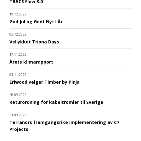
TRACS Flow 3.0
19.12.2022
God Jul og Godt Nytt År
05.12.2022
Vellykket Triona Days
17.11.2022
Årets klimarapport
03.11.2022
Eriwood velger Timber by Pinja
26.09.2022
Returordning for kabeltromler til Sverige
21.09.2022
Terranors framgangsrike implementering av C7
Projects