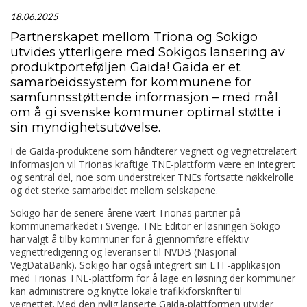
18.06.2025
Partnerskapet
mellom
Triona
og
Sokigo
utvides
ytterligere
med
Sokigos
lansering av
produktporteføljen
Gaida
!
Gaida
er et
samarbeidssystem
for
kommunene
for
samfunnsstøttende
informasjon
– med mål
om å
gi
svenske kommuner optimal
støtte
i
sin
myndighetsutøvelse
.
I de Gaida-produktene som håndterer vegnett og vegnettrelatert
informasjon vil Trionas kraftige TNE-plattform være en integrert
og sentral del, noe som understreker TNEs fortsatte nøkkelrolle
og det sterke samarbeidet mellom selskapene.
Sokigo har de senere årene vært Trionas partner på
kommunemarkedet i Sverige. TNE Editor er løsningen Sokigo
har valgt å tilby kommuner for å gjennomføre effektiv
vegnettredigering og leveranser til NVDB (Nasjonal
VegDataBank). Sokigo har også integrert sin LTF-applikasjon
med Trionas TNE-plattform for å lage en løsning der kommuner
kan administrere og knytte lokale trafikkforskrifter til
vegnettet.
Med den nylig lanserte Gaida-plattformen utvider