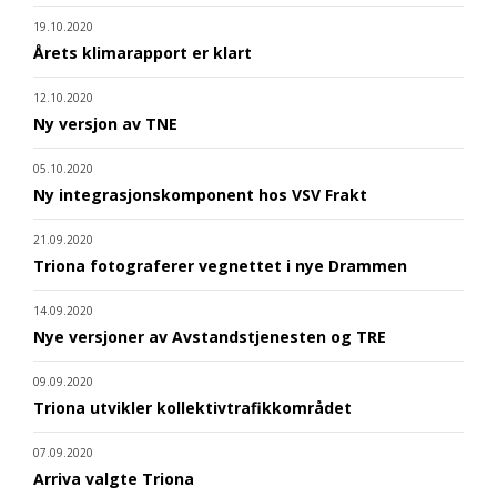
19.10.2020
Årets klimarapport er klart
12.10.2020
Ny versjon av TNE
05.10.2020
Ny integrasjonskomponent hos VSV Frakt
21.09.2020
Triona fotograferer vegnettet i nye Drammen
14.09.2020
Nye versjoner av Avstandstjenesten og TRE
09.09.2020
Triona utvikler kollektivtrafikkområdet
07.09.2020
Arriva valgte Triona