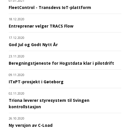
07.01.2021
FleetControl - Transdevs IoT-plattform
18.12.2020
Entreprenør velger TRACS Flow
17.12.2020
God Jul og Godt Nytt År
23.11.2020
Beregningstjeneste for Hogstdata klar i pilotdrift
09.11.2020
ITxPT-prosjekt i Gøteborg
02.11.2020
Triona leverer styresystem til Svingen
kontrollstasjon
26.10.2020
Ny versjon av C-Load