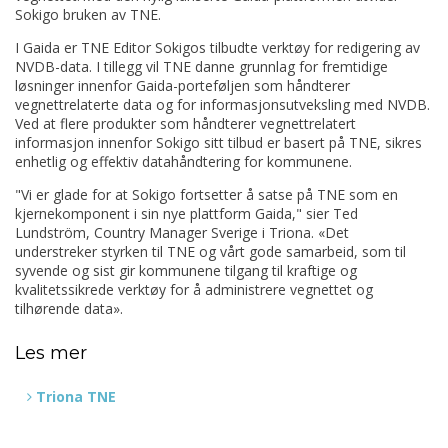
Sokigo bruken av TNE.
I Gaida er TNE Editor Sokigos tilbudte verktøy for redigering av
NVDB-data. I tillegg vil TNE danne grunnlag for fremtidige
løsninger innenfor Gaida-porteføljen som håndterer
vegnettrelaterte data og for informasjonsutveksling med NVDB.
Ved at flere produkter som håndterer vegnettrelatert
informasjon innenfor Sokigo sitt tilbud er basert på TNE, sikres
enhetlig og effektiv datahåndtering for kommunene.
"Vi er glade for at Sokigo fortsetter å satse på TNE som en
kjernekomponent i sin nye plattform Gaida,"
sier Ted
Lundström, Country Manager Sverige i Triona.
«Det
understreker styrken til TNE og vårt gode samarbeid, som til
syvende og sist gir kommunene tilgang til kraftige og
kvalitetssikrede verktøy for å administrere vegnettet og
tilhørende data».
Les mer
Triona TNE