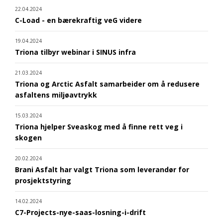
22.04.2024
C-Load - en bærekraftig veG videre
19.04.2024
Triona tilbyr webinar i SINUS infra
21.03.2024
Triona og Arctic Asfalt samarbeider om å redusere
asfaltens miljøavtrykk
15.03.2024
Triona hjelper Sveaskog med å finne rett veg i
skogen
20.02.2024
Brani Asfalt har valgt Triona som leverandør for
prosjektstyring
14.02.2024
C7-Projects-nye-saas-losning-i-drift