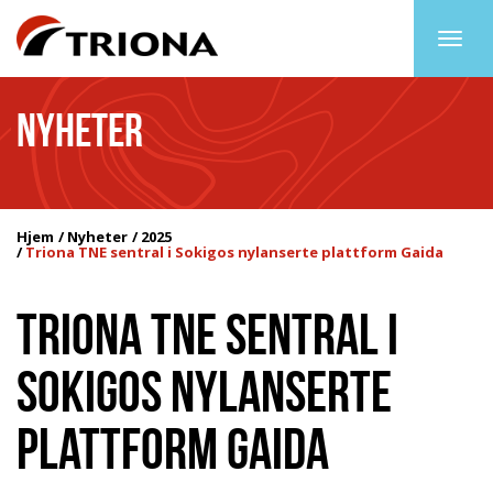
Togg
navig
NYHETER
Hjem
Nyheter
2025
Triona TNE sentral i Sokigos nylanserte plattform Gaida
TRIONA TNE SENTRAL I
SOKIGOS NYLANSERTE
PLATTFORM GAIDA