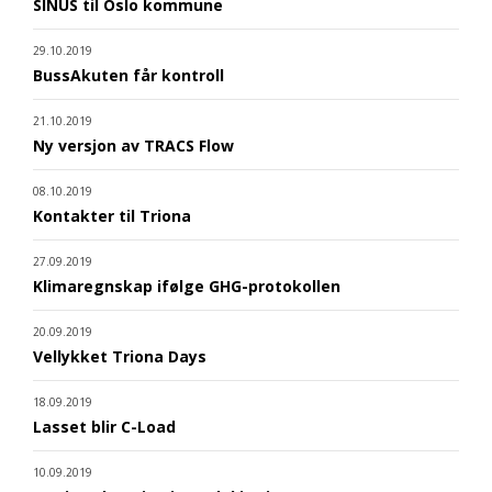
SINUS til Oslo kommune
29.10.2019
BussAkuten får kontroll
21.10.2019
Ny versjon av TRACS Flow
08.10.2019
Kontakter til Triona
27.09.2019
Klimaregnskap ifølge GHG-protokollen
20.09.2019
Vellykket Triona Days
18.09.2019
Lasset blir C-Load
10.09.2019