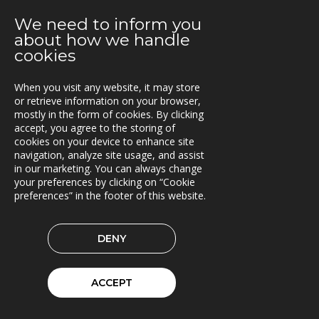
SINUS til Statens vegvesen
We need to inform you
24.06.2019
about how we handle
Rammeavtale med Atlas Logistik
cookies
13.06.2019
When you visit any website, it may store
Triona bidrar til BIM-standardisering
or retrieve information on your browser,
mostly in the form of cookies. By clicking
10.06.2019
accept, you agree to the storing of
Fleetech medlem i ItxPT
cookies on your device to enhance site
navigation, analyze site usage, and assist
in our marketing. You can always change
04.06.2019
your preferences by clicking on “Cookie
Samarbeid for økt transporteffektivitet
preferences” in the footer of this website.
14.05.2019
Siljan inn i Lasset
DENY
09.05.2019
Asset Information Management System til ACCIONA
ACCEPT
og Nye Veier