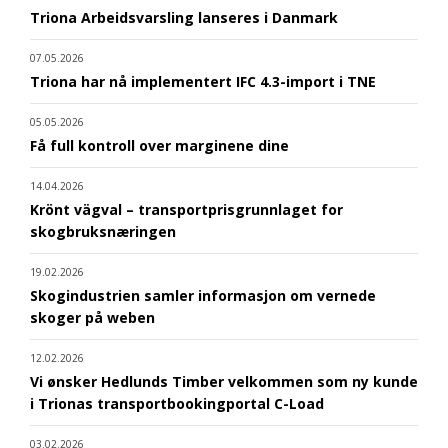
Triona Arbeidsvarsling lanseres i Danmark
07.05.2026
Triona har nå implementert IFC 4.3-import i TNE
05.05.2026
Få full kontroll over marginene dine
14.04.2026
Krönt vägval – transportprisgrunnlaget for
skogbruksnæringen
19.02.2026
Skogindustrien samler informasjon om vernede
skoger på weben
12.02.2026
Vi ønsker Hedlunds Timber velkommen som ny kunde
i Trionas transportbookingportal C-Load
03.02.2026