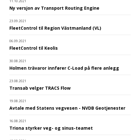
11.10.2021
Ny versjon av Transport Routing Engine
23.09.2021
FleetControl til Region Västmanland (VL)
06.09.2021
FleetControl til Keolis
30.08.2021
Holmen trävaror innfører C-Load på flere anlegg
23.08.2021
Transab velger TRACS Flow
19.08.2021
Avtale med Statens vegvesen - NVDB Geotjenester
16.08.2021
Triona styrker veg- og sinus-teamet