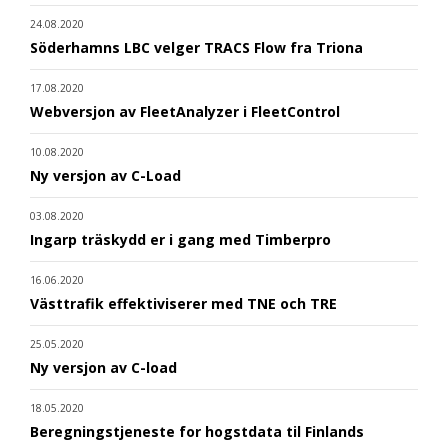
24.08.2020
Söderhamns LBC velger TRACS Flow fra Triona
17.08.2020
Webversjon av FleetAnalyzer i FleetControl
10.08.2020
Ny versjon av C-Load
03.08.2020
Ingarp träskydd er i gang med Timberpro
16.06.2020
Västtrafik effektiviserer med TNE och TRE
25.05.2020
Ny versjon av C-load
18.05.2020
Beregningstjeneste for hogstdata til Finlands