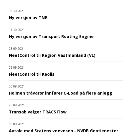
18.10.2021
Ny versjon av TNE
11.10.2021
Ny versjon av Transport Routing Engine
23.09.2021
FleetControl til Region Västmanland (VL)
06.09.2021
FleetControl til Keolis
30.08.2021
Holmen trävaror innfører C-Load på flere anlegg
23.08.2021
Transab velger TRACS Flow
19.08.2021
Avtale med Statens vegvesen - NVDB Geotjenester