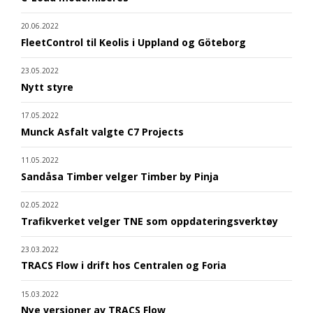
20.06.2022
FleetControl til Keolis i Uppland og Göteborg
23.05.2022
Nytt styre
17.05.2022
Munck Asfalt valgte C7 Projects
11.05.2022
Sandåsa Timber velger Timber by Pinja
02.05.2022
Trafikverket velger TNE som oppdateringsverktøy
23.03.2022
TRACS Flow i drift hos Centralen og Foria
15.03.2022
Nye versjoner av TRACS Flow