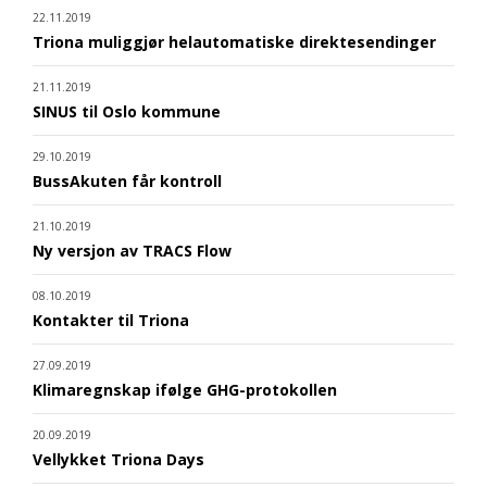
22.11.2019
Triona muliggjør helautomatiske direktesendinger
21.11.2019
SINUS til Oslo kommune
29.10.2019
BussAkuten får kontroll
21.10.2019
Ny versjon av TRACS Flow
08.10.2019
Kontakter til Triona
27.09.2019
Klimaregnskap ifølge GHG-protokollen
20.09.2019
Vellykket Triona Days