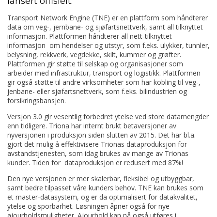
lansert offisielt.
Transport Network Engine (TNE) er en plattform som håndterer
data om veg-, jernbane- og sjøfartsnettverk, samt all tilknyttet
informasjon. Plattformen håndterer all nett-tilknyttet
informasjon om hendelser og utstyr, som f.eks. ulykker, tunnler,
belysning, rekkverk, vegdekke, skilt, kummer og grøfter.
Plattformen gir støtte til selskap og organisasjoner som
arbeider med infrastruktur, transport og logistikk. Plattformen
gir også støtte til andre virksomheter som har kobling til veg-,
jenbane- eller sjøfartsnettverk, som f.eks. bilindustrien og
forsikringsbansjen.
Versjon 3.0 gir vesentlig forbedret ytelse ved store datamengder
enn tidligere. Triona har internt brukt betaversjoner av
nyversjonen i produksjon siden slutten av 2015. Det har bl.a.
gjort det mulig å effektivisere Trionas dataproduksjon for
avstandstjenesten, som idag brukes av mange av Trionas
kunder. Tiden for dataproduksjon er redusert med 87%!
Den nye versjonen er mer skalerbar, fleksibel og utbyggbar,
samt bedre tilpasset våre kunders behov. TNE kan brukes som
et master-datasystem, og er da optimalisert for datakvalitet,
ytelse og sporbarhet. Løsningen åpner også for nye
ajourholdsmuligheter. Ajourhold kan nå også utføres i