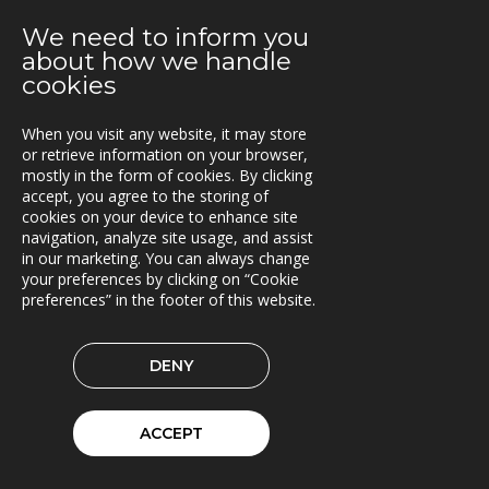
05.08.2019
We need to inform you
Nye versjoner av Lasset (1.31.0 og 1.32.0)
about how we handle
cookies
28.06.2019
SINUS til Statens vegvesen
When you visit any website, it may store
or retrieve information on your browser,
24.06.2019
mostly in the form of cookies. By clicking
Rammeavtale med Atlas Logistik
accept, you agree to the storing of
cookies on your device to enhance site
13.06.2019
navigation, analyze site usage, and assist
Triona bidrar til BIM-standardisering
in our marketing. You can always change
your preferences by clicking on “Cookie
10.06.2019
preferences” in the footer of this website.
Fleetech medlem i ItxPT
DENY
04.06.2019
Samarbeid for økt transporteffektivitet
ACCEPT
14.05.2019
Siljan inn i Lasset