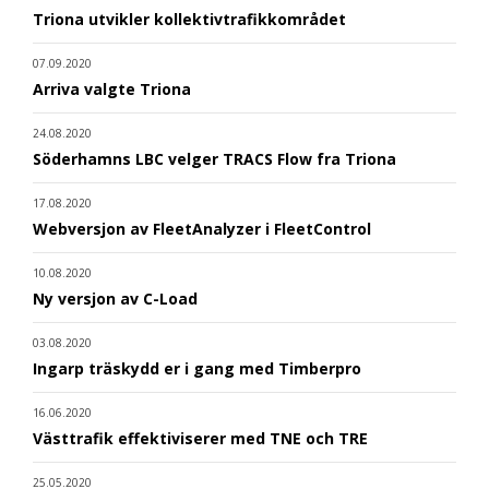
Triona utvikler kollektivtrafikkområdet
07.09.2020
Arriva valgte Triona
24.08.2020
Söderhamns LBC velger TRACS Flow fra Triona
17.08.2020
Webversjon av FleetAnalyzer i FleetControl
10.08.2020
Ny versjon av C-Load
03.08.2020
Ingarp träskydd er i gang med Timberpro
16.06.2020
Västtrafik effektiviserer med TNE och TRE
25.05.2020