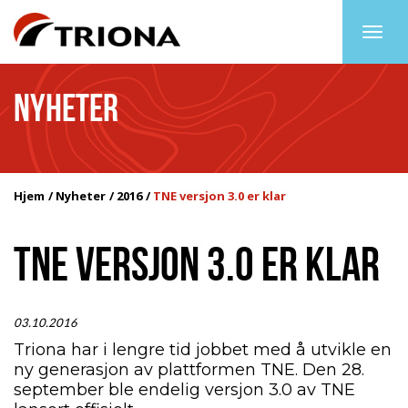
Togg
navig
NYHETER
Hjem
Nyheter
2016
TNE versjon 3.0 er klar
TNE VERSJON 3.0 ER KLAR
03.10.2016
Triona har i lengre tid jobbet med å utvikle en
ny generasjon av plattformen TNE. Den 28.
september ble endelig versjon 3.0 av TNE