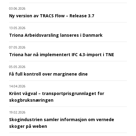
03.06.2026
Ny version av TRACS Flow – Release 3.7
13.05.2026
Triona Arbeidsvarsling lanseres i Danmark
07.05.2026
Triona har nå implementert IFC 4.3-import i TNE
05.05.2026
Få full kontroll over marginene dine
14.04.2026
Krönt vägval – transportprisgrunnlaget for
skogbruksnæringen
19.02.2026
Skogindustrien samler informasjon om vernede
skoger på weben