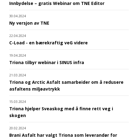
Innbydelse – gratis Webinar om TNE Editor
30.04.2024
Ny versjon av TNE
22.04.2024
C-Load - en bærekraftig veG videre
19.04.2024
Triona tilbyr webinar i SINUS infra
21.03.2024
Triona og Arctic Asfalt samarbeider om å redusere
asfaltens miljøavtrykk
15.03.2024
Triona hjelper Sveaskog med å finne rett veg i
skogen
20.02.2024
Brani Asfalt har valgt Triona som leverandør for