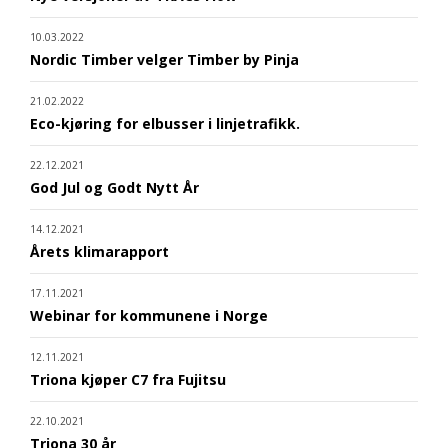
10.03.2022
Nordic Timber velger Timber by Pinja
21.02.2022
Eco-kjøring for elbusser i linjetrafikk.
22.12.2021
God Jul og Godt Nytt År
14.12.2021
Årets klimarapport
17.11.2021
Webinar for kommunene i Norge
12.11.2021
Triona kjøper C7 fra Fujitsu
22.10.2021
Triona 30 år