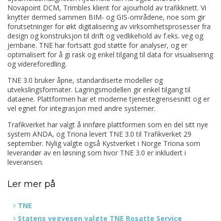
Novapoint DCM, Trimbles klient for ajourhold av trafikknett. Vi
knytter dermed sammen BIM- og GIS-områdene, noe som gir
forutsetninger for økt digitalisering av virksomhetsprosesser fra
design og konstruksjon til drift og vedlikehold av f.eks. veg og
jernbane. TNE har fortsatt god støtte for analyser, og er
optimalisert for å gi rask og enkel tilgang til data for visualisering
og videreforedling.
TNE 3.0 bruker åpne, standardiserte modeller og
utvekslingsformater. Lagringsmodellen gir enkel tilgang til
dataene. Plattformen har et moderne tjenestegrensesnitt og er
vel egnet for integrasjon med andre systemer.
Trafikverket har valgt å innføre plattformen som en del sitt nye
system ANDA, og Triona levert TNE 3.0 til Trafikverket 29
september. Nylig valgte også Kystverket i Norge Triona som
leverandør av en løsning som hvor TNE 3.0 er inkludert i
leveransen.
Ler mer på
TNE
Statens vegvesen valgte TNE Rosatte Service