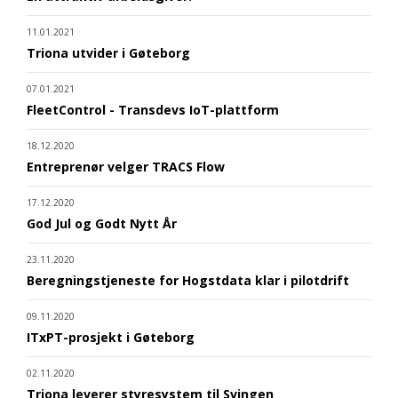
11.01.2021
Triona utvider i Gøteborg
07.01.2021
FleetControl - Transdevs IoT-plattform
18.12.2020
Entreprenør velger TRACS Flow
17.12.2020
God Jul og Godt Nytt År
23.11.2020
Beregningstjeneste for Hogstdata klar i pilotdrift
09.11.2020
ITxPT-prosjekt i Gøteborg
02.11.2020
Triona leverer styresystem til Svingen