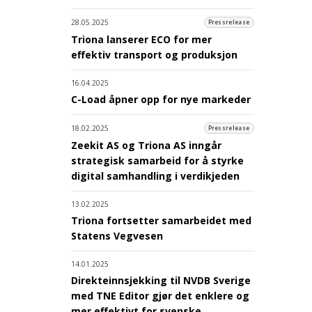
28.05.2025
Pressrelease
Triona lanserer ECO for mer
effektiv transport og produksjon
16.04.2025
C-Load åpner opp for nye markeder
18.02.2025
Pressrelease
Zeekit AS og Triona AS inngår
strategisk samarbeid for å styrke
digital samhandling i verdikjeden
13.02.2025
Triona fortsetter samarbeidet med
Statens Vegvesen
14.01.2025
Direkteinnsjekking til NVDB Sverige
med TNE Editor gjør det enklere og
mer effektivt for svenske