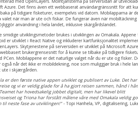
nterad med OpenLayers. Molntjänsterna på serversidan är utvecklad
t Azure. Det finns även ett webbaserat användargränssnitt för att k
illbaka på tidigare fisketurer, exempelvis vid datorn. Mobilapparna är d
a valet när man är ute och fiskar. De fungerar även när mobiltäckning
öjliggör användning i hela landet, inklusive skärgårdslandet.
 smidige utviklingsmetoder brukes i utviklingen av Omakala. Appene 
id er utviklet i React Native og inkluderer kartfunksjonalitet impleme
Layers. Skytjenestene på serversiden er utviklet på Microsoft Azure
webbasert brukergrensesnitt for å kunne se tilbake på tidligere fisketu
ed PCen. Mobilappene er det naturlige valget når du er ute og fisker. D
 også når det ikke er mobildekning, noe som muliggjør bruk i hele lan
t ute i skjærgården.
a er den første native appen utviklet og publisert av Luke. Det har
 reise og vi er veldig glade for å ha gjort reisen sammen, hånd i h
Teamet har hovedsakelig jobbet digitalt, men har likevel blitt
veiset og Triona har forstått målene våre med Omakala veldig god
 til neste fase av utviklingen!" -
Topi Hanhela, VP, digitalisering, Luk