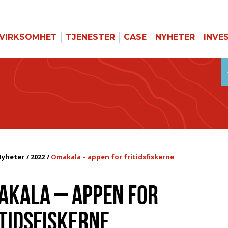
VIRKSOMHET
TJENESTER
CASE
NYHETER
INVE
Nyheter
2022
Omakala – appen for fritidsfiskerne
AKALA – APPEN FOR
ITIDSFISKERNE