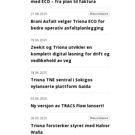
med ECO – fra plan til faktura
21.08.2025
Pressrelease
Brani Asfalt velger Triona ECO for
bedre operativ asfaltplanlegging
19.06.2025
Zeekit og Triona utvikler en
komplett digital løsning for drift og
vedlikehold av veg
18.06.2025
Triona TNE sentral i Sokigos
nylanserte plattform Gaida
03.06.2025
Ny versjon av TRACS Flow lansert!
30.05.2025
Pressrelease
Triona forsterker styret med Halvor
Walla