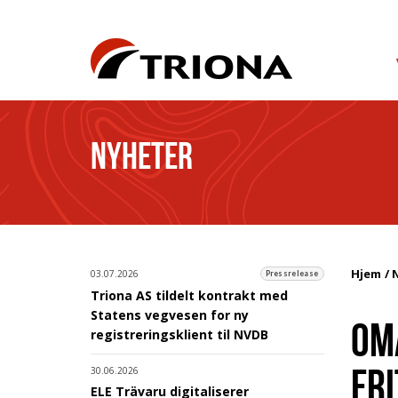
NYHETER
Hjem
03.07.2026
Pressrelease
Triona AS tildelt kontrakt med
Statens vegvesen for ny
OM
registreringsklient til NVDB
FR
30.06.2026
ELE Trävaru digitaliserer