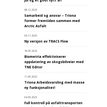
jul og et godt nytt år!
08.12.2025
Samarbeid og ansvar – Triona
former fremtiden sammen med
Arctic Asfalt
04.11.2025
Ny versjon av TRACS Flow
18.09.2025
Biometria effektiviserer
oppdatering av skogsbilveier med
TNE Editor
11.09.2025
Triona Arbeidsvarsling med masse
ny funksjonalitet!
04.09.2025
Full kontroll på asfalttransporten