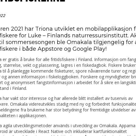
022
åren 2021 har Triona utviklet en mobilapplikasjon f
sfiskere for Luke – Finlands naturressursinstitutt. 
e til sommersesongen ble Omakala tilgjengelig for 
sfiskere i både Appstore og Google Play!
er gratis å bruke for alle fritidsfiskere i Finland. Informasjon om fan
g, størrelse, vekt og plassering, lagres i en fiskedagbok. Fiskere bruker
 til å planlegge kommende fisketurer, spore nåværende turer og regi
r og annen informasjon i fiskeloggboken. Forskere og myndigheter br
t og anonymisert fangstinformasjon i arbeidet for å sikre en langsikt
tand i Finland.
har vakt stor interesse og har allerede blitt installert av tusenvis av
iskere. Omakala videreutvikles stadig med ny og forbedret funksjonalit
eldingene fra brukerne har stor betydning for fremtidige utvidelser av
aliteten i applikasjonen.
 agila utvecklingsmetoder används i utveckling av Omakala. Apparna 
oid är utvecklade i React Native och inkluderar kartfunktionalitet