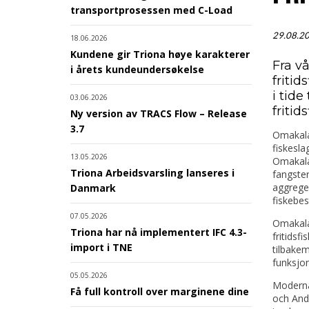
transportprosessen med C-Load
29.08.2
18.06.2026
Kundene gir Triona høye karakterer
Fra v
i årets kundeundersøkelse
fritid
i tid
03.06.2026
fritid
Ny version av TRACS Flow – Release
3.7
Omakala 
fiskesla
13.05.2026
Omakala
Triona Arbeidsvarsling lanseres i
fangste
aggreger
Danmark
fiskebes
07.05.2026
Omakala 
Triona har nå implementert IFC 4.3-
fritidsf
import i TNE
tilbakem
funksjon
05.05.2026
Moderna
Få full kontroll over marginene dine
och Andr