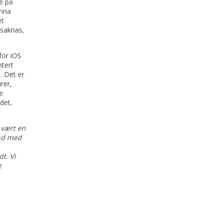
e på
unna
et
 saknas,
for iOS
ntert
. Det er
rer,
e
det,
 vært en
ånd med
t. Vi
e