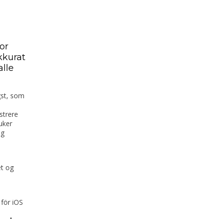
or
Akkurat
alle
gst, som
strere
uker
ig
et og
för iOS