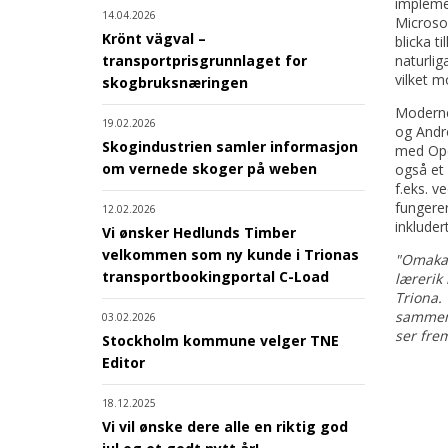
impleme
14.04.2026
Microsof
Krönt vägval –
blicka t
naturlig
transportprisgrunnlaget for
vilket m
skogbruksnæringen
Moderne
19.02.2026
og Andro
Skogindustrien samler informasjon
med Open
om vernede skoger på weben
også et 
f.eks. v
fungerer
12.02.2026
inkluder
Vi ønsker Hedlunds Timber
velkommen som ny kunde i Trionas
"Omakal
transportbookingportal C-Load
lærerik
Triona. 
sammens
03.02.2026
ser frem
Stockholm kommune velger TNE
Editor
18.12.2025
Vi vil ønske dere alle en riktig god