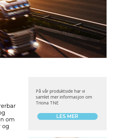
På vår produktside har vi
samlet mer informasjon om
Triona TNE
rerbar
og
LES MER
jon om
r og