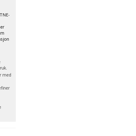
 TNE-
per
som
asjon
e
ruk.
er med
finer
e