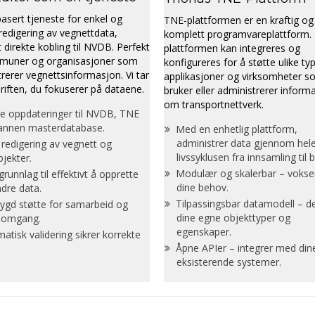
sert tjeneste for enkel og
TNE-plattformen er en kraftig og
 redigering av vegnettdata,
komplett programvareplattform.
t direkte kobling til NVDB. Perfekt
plattformen kan integreres og
muner og organisasjoner som
konfigureres for å støtte ulike ty
rerer vegnettsinformasjon. Vi tar
applikasjoner og virksomheter 
riften, du fokuserer på dataene.
bruker eller administrerer inform
om transportnettverk.
e oppdateringer til NVDB, TNE
 annen masterdatabase.
Med en enhetlig plattform,
administrer data gjennom hel
 redigering av vegnett og
livssyklusen fra innsamling til b
jekter.
Modulær og skalerbar – voks
grunnlag til effektivt å opprette
dine behov.
dre data.
Tilpassingsbar datamodell – de
ygd støtte for samarbeid og
dine egne objekttyper og
nomgang.
egenskaper.
atisk validering sikrer korrekte
Åpne APIer – integrer med din
eksisterende systemer.