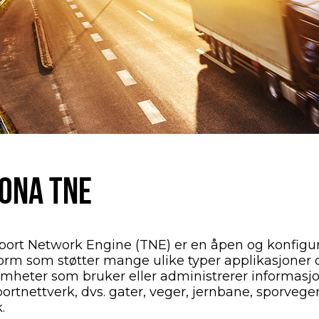
IONA TNE
port Network Engine (TNE) er en åpen og konfigu
form som støtter mange ulike typer applikasjoner 
omheter som bruker eller administrerer informas
ortnettverk, dvs. gater, veger, jernbane, sporvege
.