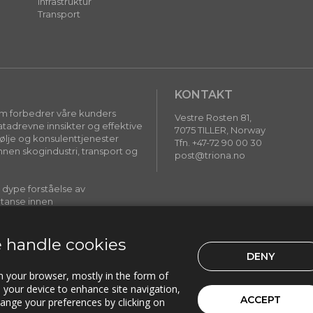
Infrastruktur
Transport
KONTAKT
som forbedrer våre kunders
Vestre Rosten 81,
adrevne innsikter og effektive
7075 TILLER, Norway
følje og konsulenttjenester
Tfn. +47-72 90 00 30
nnen skogindustri, transport og
post@triona.no
r dype forståelse av
tanse innen
re digitale løsninger som gjør en
 handle cookies
DENY
on your browser, mostly in the form of
© 2026 Triona AS
Cookie preferences
n your device to enhance site navigation,
ACCEPT
hange your preferences by clicking on