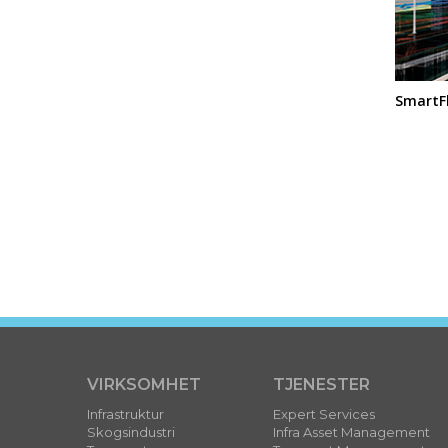
SmartFl
VIRKSOMHET
TJENESTER
Infrastruktur
Expert Services
Skogsindustri
Infra Asset Management