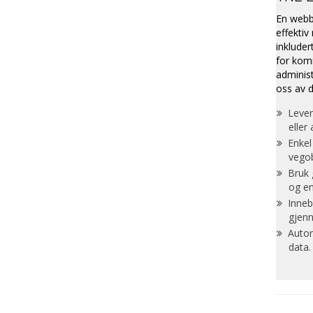
En webba
effektiv
inkluder
for kom
administ
oss av d
Lever
eller
Enkel
vegob
Bruk 
og en
Inneb
gjen
Autom
data.