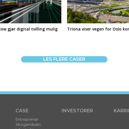
ow gjør digital tvilling mulig
Triona viser vegen for Oslo 
LES FLERE CASER
CASE
INVESTORER
KARRI
Entreprenør
Skogsindustri