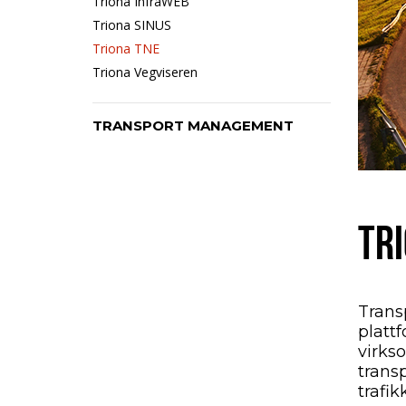
Triona InfraWEB
Triona SINUS
Triona TNE
Triona Vegviseren
TRANSPORT MANAGEMENT
TR
Trans
platt
virks
transp
trafikk