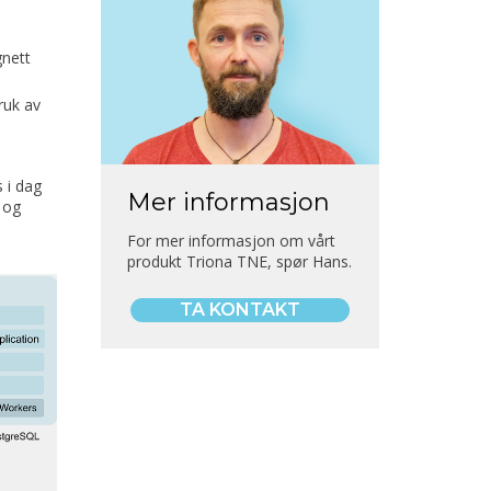
gnett
ruk av
 i dag
Mer informasjon
 og
For mer informasjon om vårt
produkt Triona TNE, spør Hans.
TA KONTAKT