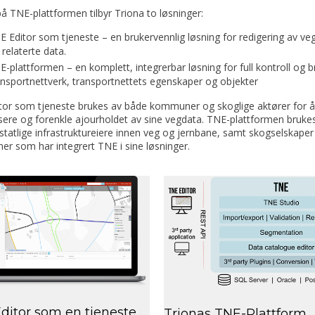
å TNE-plattformen tilbyr Triona to løsninger:
E Editor som tjeneste – en brukervennlig løsning for redigering av ve
 relaterte data.
-plattformen – en komplett, integrerbar løsning for full kontroll og b
ansportnettverk, transportnettets egenskaper og objekter
tor som tjeneste brukes av både kommuner og skoglige aktører for å
isere og forenkle ajourholdet av sine vegdata. TNE-plattformen brukes
 statlige infrastruktureiere innen veg og jernbane, samt skogselskaper
r som har integrert TNE i sine løsninger.
ditor som en tjeneste
Trionas TNE-Plattform