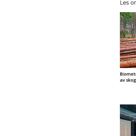
Les o
Biometr
av skog