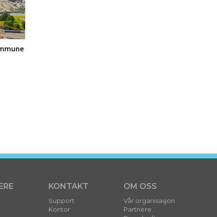
kommune
ERE
KONTAKT
OM OSS
Support
Vår organisasjon
Kontor
Partnere