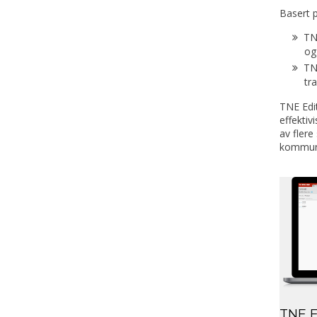
Basert p
TN
og
TNE
tr
TNE Edi
effektiv
av flere
kommune
TNE E