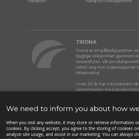
Transport
Transport Management
TRIONA
Triona er en pålitelig partner 
daglige virksomhet gjennom dat
ressursflyter. Vår produktporte
retter seg mot organisasjoner i
infrastruktur.
I over 30 år har vi kombinert vå
virksomheten med spisskompe
programvareutvikling for å leve
reell forskjell for kundene våre.
We need to inform you about how we
When you visit any website, it may store or retrieve information 
cookies. By clicking accept, you agree to the storing of cookies o
analyze site usage, and assist in our marketing. You can always c