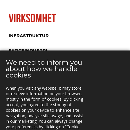
VIRKSOMHET
INFRASTRUKTUR
SKOGSINDUSTRI
We need to inform you
TRANSPORT
about how we handle
cookies
When you visit any website, it may store
KONTAKT
or retrieve information on your browser,
mostly in the form of cookies. By clicking
Vestre Rosten 81,
accept, you agree to the storing of
7075 TILLER, Norway
cookies on your device to enhance site
Tfn. +47-72 90 00 30
navigation, analyze site usage, and assist
post@triona.no
in our marketing. You can always change
your preferences by clicking on “Cookie