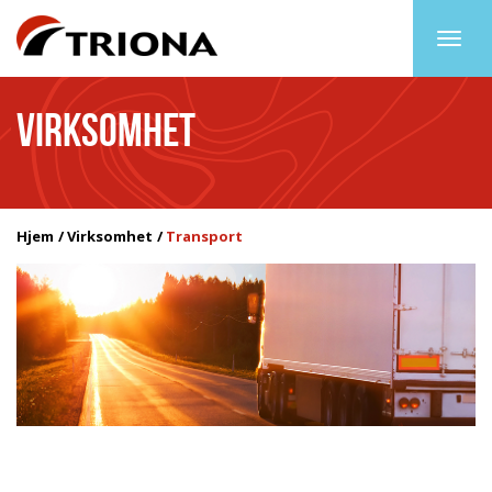
Togg
navig
VIRKSOMHET
Hjem
Virksomhet
Transport