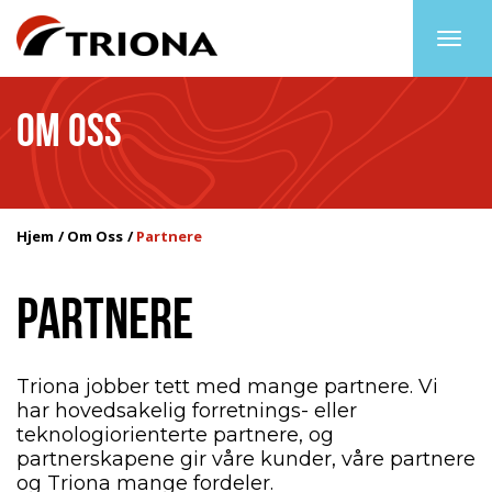
Togg
navig
OM OSS
Hjem
Om Oss
Partnere
PARTNERE
Triona jobber tett med mange partnere. Vi
har hovedsakelig forretnings- eller
teknologiorienterte partnere, og
partnerskapene gir våre kunder, våre partnere
og Triona mange fordeler.