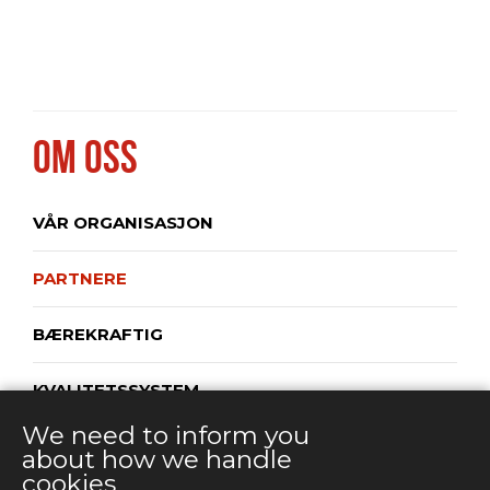
OM OSS
VÅR ORGANISASJON
PARTNERE
BÆREKRAFTIG
KVALITETSSYSTEM
We need to inform you
PRIVACY POLICY
about how we handle
cookies