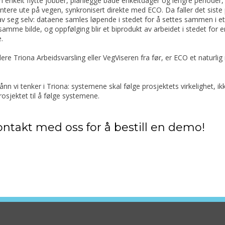
 enkelt flytte jobber, planlegge både enkeltdager og lengre perioder,
ere ute på vegen, synkronisert direkte med ECO. Da faller det siste 
v seg selv: dataene samles løpende i stedet for å settes sammen i et
 samme bilde, og oppfølging blir et biprodukt av arbeidet i stedet for 
e.
ere Triona Arbeidsvarsling eller VegViseren fra før, er ECO et naturlig
ånn vi tenker i Triona: systemene skal følge prosjektets virkelighet, ik
rosjektet til å følge systemene.
ontakt med oss for å bestill en demo!