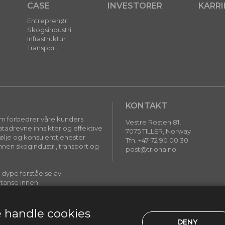
CASE
INVESTORER
KARRI
Entreprenør
Skogsindustri
Infrastruktur
Transport
KONTAKT
som forbedrer våre kunders
Vestre Rosten 81,
adrevne innsikter og effektive
7075 TILLER, Norway
følje og konsulenttjenester
Tfn. +47-72 90 00 30
nnen skogindustri, transport og
post@triona.no
r dype forståelse av
tanse innen
re digitale løsninger som gjør en
 handle cookies
DENY