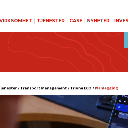
VIRKSOMHET
TJENESTER
CASE
NYHETER
INVE
jenester
Transport Management
Triona ECO
Planlegging