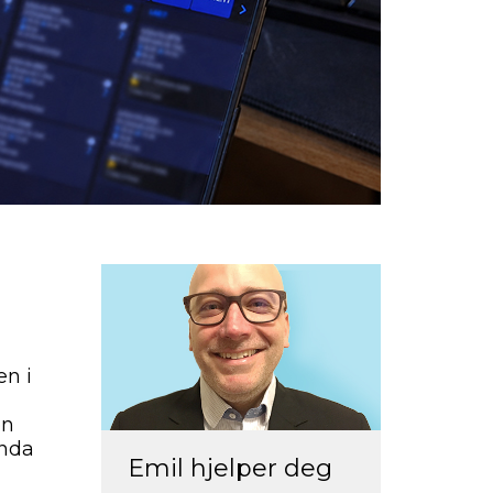
en i
on
enda
Emil hjelper deg