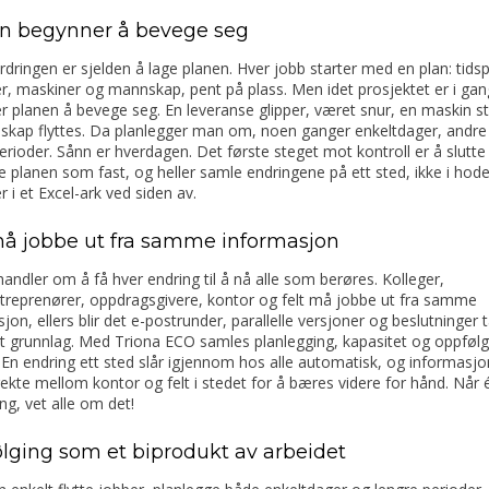
n begynner å bevege seg
rdringen er sjelden å lage planen. Hver jobb starter med en plan: tidsp
r, maskiner og mannskap, pent på plass. Men idet prosjektet er i gan
 planen å bevege seg. En leveranse glipper, været snur, en maskin står
skap flyttes. Da planlegger man om, noen ganger enkeltdager, andre
erioder. Sånn er hverdagen. Det første steget mot kontroll er å slutte
 planen som fast, og heller samle endringene på ett sted, ikke i hodet
er i et Excel-ark ved siden av.
må jobbe ut fra samme informasjon
andler om å få hver endring til å nå alle som berøres. Kolleger,
treprenører, oppdragsgivere, kontor og felt må jobbe ut fra samme
jon, ellers blir det e-postrunder, parallelle versjoner og beslutninger t
 grunnlag. Med Triona ECO samles planlegging, kapasitet og oppfølgi
En endring ett sted slår igjennom hos alle automatisk, og informasj
irekte mellom kontor og felt i stedet for å bæres videre for hånd. Når 
ng, vet alle om det!
lging som et biprodukt av arbeidet