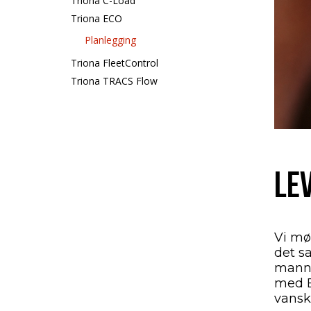
Triona C-Load
Triona ECO
Planlegging
Triona FleetControl
Triona TRACS Flow
LE
Vi mø
det s
manns
med Ex
vanske