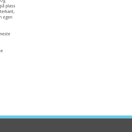
 og
på plass
terkant,
en egen
 neste
ke