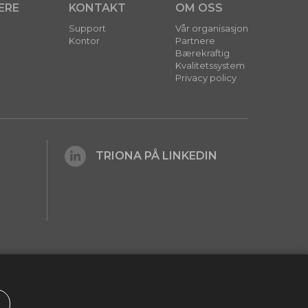
ERE
KONTAKT
OM OSS
Support
Vår organisasjon
Kontor
Partnere
Bærekraftig
Kvalitetssystem
Privacy policy
TRIONA PÅ LINKEDIN