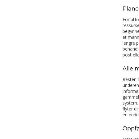
Plane
For utfo
ressurse
begynner
et mann
lengre p
behandle
post ell
Alle 
Resten h
underen
informas
gammelt
system. 
flyter d
en endri
Oppfø