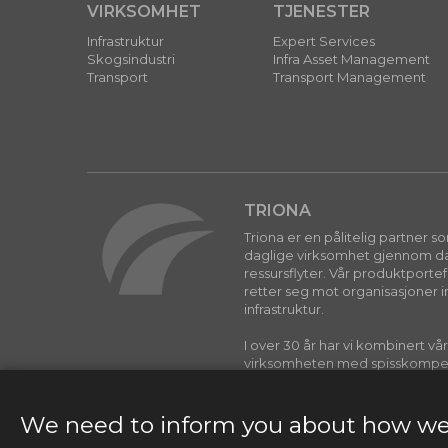
VIRKSOMHET
TJENESTER
Infrastruktur
Expert Services
Skogsindustri
Infra Asset Management
Transport
Transport Management
TRIONA
Triona er en pålitelig partner 
daglige virksomhet gjennom dat
ressursflyter. Vår produktporte
retter seg mot organisasjoner i
infrastruktur.
I over 30 år har vi kombinert vå
virksomheten med spisskompe
programvareutvikling for å leve
reell forskjell for kundene våre.
We need to inform you about how we