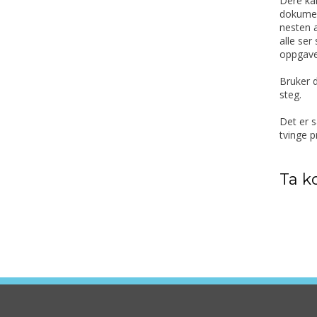
Dere kan
dokument
nesten a
alle ser
oppgav
Bruker d
steg.
Det er s
tvinge p
Ta k