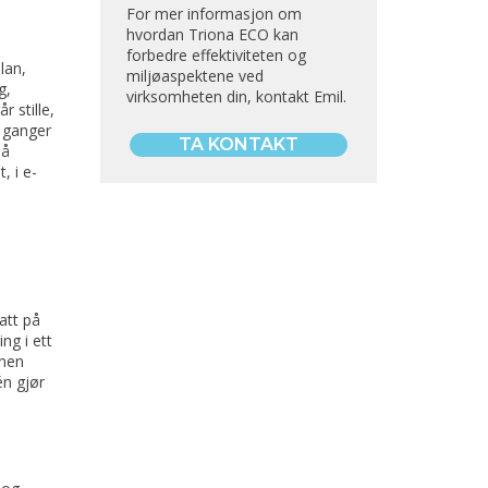
For mer informasjon om
hvordan Triona ECO kan
forbedre effektiviteten og
lan,
miljøaspektene ved
g,
virksomheten din, kontakt Emil.
 stille,
 ganger
TA KONTAKT
 å
, i e-
att på
ng i ett
onen
én gjør