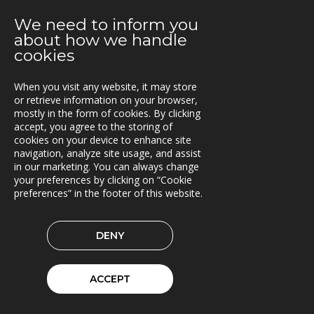
Infrastructure
Fleetcontrol
We need to inform you
ArbeidsvarslingLoggbok
SINUS
TNE
about how we handle
C7 Projects
cookies
When you visit any website, it may store
KONTAKT
or retrieve information on your browser,
mostly in the form of cookies. By clicking
Vestre Rosten 81,
accept, you agree to the storing of
7075 TILLER, Norway
cookies on your device to enhance site
Tfn. +47-72 90 00 30
navigation, analyze site usage, and assist
post@triona.no
in our marketing. You can always change
your preferences by clicking on “Cookie
preferences” in the footer of this website.
TRIONA PÅ LINKEDIN
DENY
© 2026 Triona AS
Cookie preferences
ACCEPT