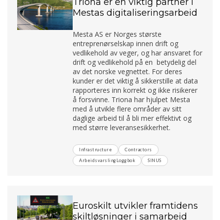
Triona er en viktig partner i
Mestas digitaliseringsarbeid
Mesta AS er Norges største
entreprenørselskap innen drift og
vedlikehold av veger, og har ansvaret for
drift og vedlikehold på en betydelig del
av det norske vegnettet. For deres
kunder er det viktig å sikkerstille at data
rapporteres inn korrekt og ikke risikerer
å forsvinne. Triona har hjulpet Mesta
med å utvikle flere områder av sitt
daglige arbeid til å bli mer effektivt og
med større leveransesikkerhet.
Infrastructure
Contractors
ArbeidsvarslingLoggbok
SINUS
Euroskilt utvikler framtidens
skiltløsninger i samarbeid