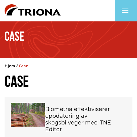
Togg
navig
CASE
Hjem
Case
CASE
Biometria effektiviserer
oppdatering av
skogsbilveger med TNE
Editor