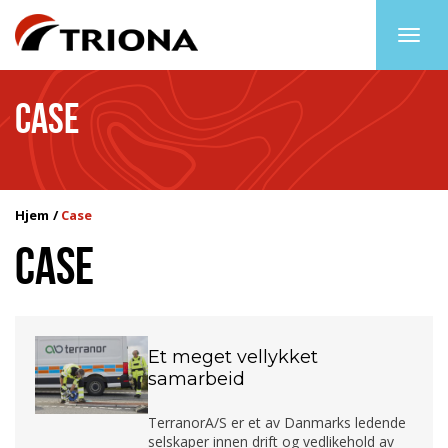
Togg
navig
CASE
Hjem
Case
CASE
Et meget vellykket
samarbeid
TerranorA/S er et av Danmarks ledende
selskaper innen drift og vedlikehold av