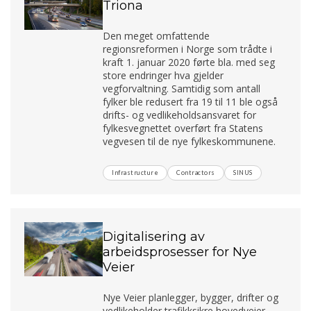
Triona
Den meget omfattende
regionsreformen i Norge som trådte i
kraft 1. januar 2020 førte bla. med seg
store endringer hva gjelder
vegforvaltning. Samtidig som antall
fylker ble redusert fra 19 til 11 ble også
drifts- og vedlikeholdsansvaret for
fylkesvegnettet overført fra Statens
vegvesen til de nye fylkeskommunene.
Infrastructure
Contractors
SINUS
Digitalisering av
arbeidsprosesser for Nye
Veier
Nye Veier planlegger, bygger, drifter og
vedlikeholder trafikksikre hovedveier..