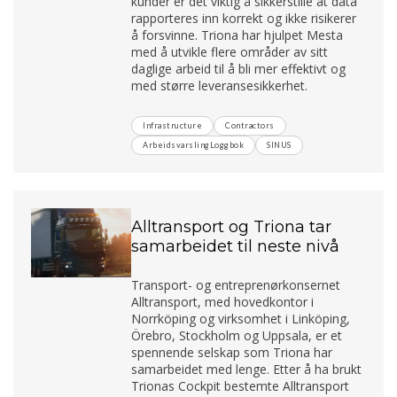
kunder er det viktig å sikkerstille at data
rapporteres inn korrekt og ikke risikerer
å forsvinne. Triona har hjulpet Mesta
med å utvikle flere områder av sitt
daglige arbeid til å bli mer effektivt og
med større leveransesikkerhet.
Infrastructure
Contractors
ArbeidsvarslingLoggbok
SINUS
Alltransport og Triona tar
samarbeidet til neste nivå
Transport- og entreprenørkonsernet
Alltransport, med hovedkontor i
Norrköping og virksomhet i Linköping,
Örebro, Stockholm og Uppsala, er et
spennende selskap som Triona har
samarbeidet med lenge. Etter å ha brukt
Trionas Cockpit bestemte Alltransport