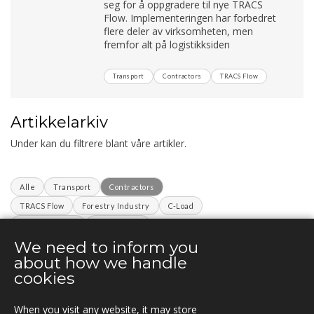
seg for å oppgradere til nye TRACS
Flow. Implementeringen har forbedret
flere deler av virksomheten, men
fremfor alt på logistikksiden
Transport
Contractors
TRACS Flow
Artikkelarkiv
Under kan du filtrere blant våre artikler.
Alle
Transport
Contractors
TRACS Flow
Forestry Industry
C-Load
Infrastructure
Fleetcontrol
We need to inform you
ArbeidsvarslingLoggbok
SINUS
TNE
about how we handle
C7 Projects
cookies
When you visit any website, it may store