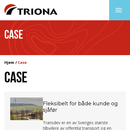
Togg
navig
CASE
Hjem
Case
CASE
Fleksibelt for både kunde og
sjåfør
Transdev er en av Sveriges største
tilbydere av offentlig transport og en