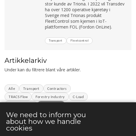
stor kunde av Triona. I 2022 vil Transdev
ha over 1200 operative kjøretøy i
Sverige med Trionas produkt
FleetControl som kjernen i IoT-
plattformen FOL (Fordon OnLine).
Transport
Fleetcontrol
Artikkelarkiv
Under kan du filtrere blant våre artikler.
Alle
Transport
Contractors
TRACS Flow
Forestry Industry
C-Load
Infrastructure
Fleetcontrol
We need to inform you
ArbeidsvarslingLoggbok
SINUS
TNE
about how we handle
C7 Projects
cookies