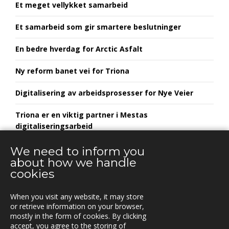
Et meget vellykket samarbeid
Et samarbeid som gir smartere beslutninger
En bedre hverdag for Arctic Asfalt
Ny reform banet vei for Triona
Digitalisering av arbeidsprosesser for Nye Veier
Triona er en viktig partner i Mestas
digitaliseringsarbeid
Alltransport og Triona tar samarbeidet til neste nivå
We need to inform you
about how we handle
cookies
When you visit any website, it may store
KONTAKT
or retrieve information on your browser,
mostly in the form of cookies. By clicking
Vestre Rosten 81,
accept, you agree to the storing of
7075 TILLER, Norway