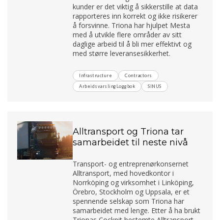
kunder er det viktig å sikkerstille at data
rapporteres inn korrekt og ikke risikerer
å forsvinne. Triona har hjulpet Mesta
med å utvikle flere områder av sitt
daglige arbeid til å bli mer effektivt og
med større leveransesikkerhet.
Infrastructure
Contractors
ArbeidsvarslingLoggbok
SINUS
Alltransport og Triona tar
samarbeidet til neste nivå
Transport- og entreprenørkonsernet
Alltransport, med hovedkontor i
Norrköping og virksomhet i Linköping,
Örebro, Stockholm og Uppsala, er et
spennende selskap som Triona har
samarbeidet med lenge. Etter å ha brukt
Trionas Cockpit bestemte Alltransport