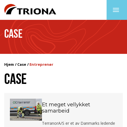
Togg
navig
CASE
Hjem
Case
Entreprenør
CASE
Et meget vellykket
samarbeid
TerranorA/S er et av Danmarks ledende