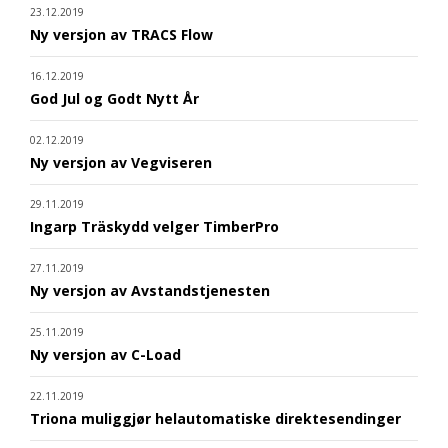
23.12.2019
Ny versjon av TRACS Flow
16.12.2019
God Jul og Godt Nytt År
02.12.2019
Ny versjon av Vegviseren
29.11.2019
Ingarp Träskydd velger TimberPro
27.11.2019
Ny versjon av Avstandstjenesten
25.11.2019
Ny versjon av C-Load
22.11.2019
Triona muliggjør helautomatiske direktesendinger