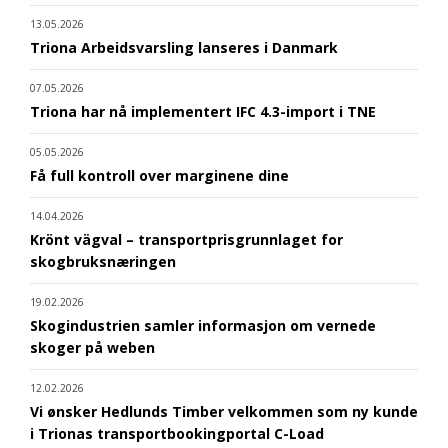
13.05.2026
Triona Arbeidsvarsling lanseres i Danmark
07.05.2026
Triona har nå implementert IFC 4.3-import i TNE
05.05.2026
Få full kontroll over marginene dine
14.04.2026
Krönt vägval – transportprisgrunnlaget for
skogbruksnæringen
19.02.2026
Skogindustrien samler informasjon om vernede
skoger på weben
12.02.2026
Vi ønsker Hedlunds Timber velkommen som ny kunde
i Trionas transportbookingportal C-Load