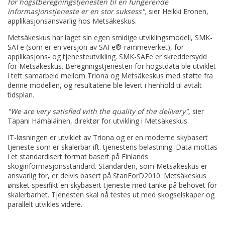
for hogstberegningstjenesten til en fungerende
informasjonstjeneste er en stor suksess",
sier Heikki Eronen,
applikasjonsansvarlig hos Metsäkeskus.
Metsäkeskus har laget sin egen smidige utviklingsmodell, SMK-
SAFe (som er en versjon av SAFe®-rammeverket), for
applikasjons- og tjenesteutvikling. SMK-SAFe er skreddersydd
for Metsäkeskus. Beregningstjenesten for hogstdata ble utviklet
i tett samarbeid mellom Triona og Metsäkeskus med støtte fra
denne modellen, og resultatene ble levert i henhold til avtalt
tidsplan.
"We are very satisfied with the quality of the delivery",
sier
Tapani Hämäläinen, direktør for utvikling i Metsäkeskus.
IT-løsningen er utviklet av Triona og er en moderne skybasert
tjeneste som er skalerbar ift. tjenestens belastning. Data mottas
i et standardisert format basert på Finlands
skoginformasjonsstandard. Standarden, som Metsäkeskus er
ansvarlig for, er delvis basert på StanForD2010. Metsäkeskus
ønsket spesifikt en skybasert tjeneste med tanke på behovet for
skalerbarhet. Tjenesten skal nå testes ut med skogselskaper og
parallelt utvikles videre.