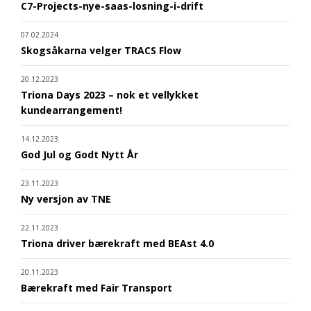
C7-Projects-nye-saas-losning-i-drift
07.02.2024
Skogsåkarna velger TRACS Flow
20.12.2023
Triona Days 2023 – nok et vellykket
kundearrangement!
14.12.2023
God Jul og Godt Nytt År
23.11.2023
Ny versjon av TNE
22.11.2023
Triona driver bærekraft med BEAst 4.0
20.11.2023
Bærekraft med Fair Transport