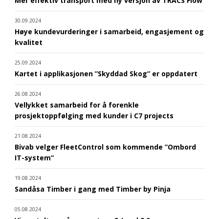
Mer effektiv transport med ny versjon av TRACS Flow
30.09.2024
Høye kundevurderinger i samarbeid, engasjement og
kvalitet
25.09.2024
Kartet i applikasjonen ”Skyddad Skog” er oppdatert
26.08.2024
Vellykket samarbeid for å forenkle
prosjektoppfølging med kunder i C7 projects
21.08.2024
Bivab velger FleetControl som kommende ”Ombord
IT-system”
19.08.2024
Sandåsa Timber i gang med Timber by Pinja
05.08.2024