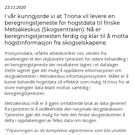
23.11.2020
I vår kunngjorde vi at Triona vil levere en
beregningstjeneste for hogstdata til finske
Metsäkeskus (Skogsentralen). Nå er
beregningstjenesten ferdig og klar til å motta
hogstinformasjon fra skogselskapene.
Posisjonsdata, utførte arbeidsordrer osv. sendes fra
avvirkningen til den skybaserte tjenesten for videre behandling i
en beregningstjeneste der resultatene lagres i et datalager.
Dette lageret gjør det mulig å oppdatere informasjonen om
skogsaktiviteten i Metsäkeskus informasjonssystem. Målet er å
kunne behandle hogstdata så effektivt som mulig, til tross for at
store mengder data iblant mottas samtidig i
beregningstjenesten.
Metsäkeskus mål er å gjøre omfattende bruk av data generert
fra tjenesten til å vedlikeholde den nasjonale skogdatabasen.
Tjenesten gjør det mulig for hele den finske skogsindustrien å
delta i oppdateringen av felles data om skogen.
"Tilpasningen av de komplekse algoritmene som ble utviklet