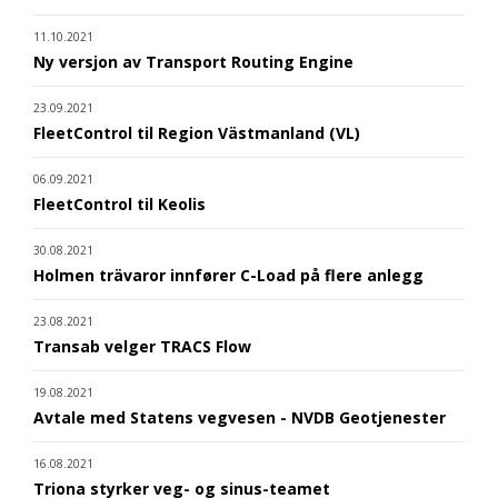
11.10.2021
Ny versjon av Transport Routing Engine
23.09.2021
FleetControl til Region Västmanland (VL)
06.09.2021
FleetControl til Keolis
30.08.2021
Holmen trävaror innfører C-Load på flere anlegg
23.08.2021
Transab velger TRACS Flow
19.08.2021
Avtale med Statens vegvesen - NVDB Geotjenester
16.08.2021
Triona styrker veg- og sinus-teamet