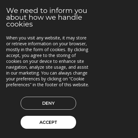
28.06.2019
We need to inform you
SINUS til Statens vegvesen
about how we handle
cookies
24.06.2019
Rammeavtale med Atlas Logistik
When you visit any website, it may store
or retrieve information on your browser,
13.06.2019
mostly in the form of cookies. By clicking
Triona bidrar til BIM-standardisering
accept, you agree to the storing of
cookies on your device to enhance site
10.06.2019
navigation, analyze site usage, and assist
Fleetech medlem i ItxPT
in our marketing. You can always change
your preferences by clicking on “Cookie
04.06.2019
preferences” in the footer of this website.
Samarbeid for økt transporteffektivitet
14.05.2019
DENY
Siljan inn i Lasset
ACCEPT
09.05.2019
Asset Information Management System til ACCIONA
og Nye Veier