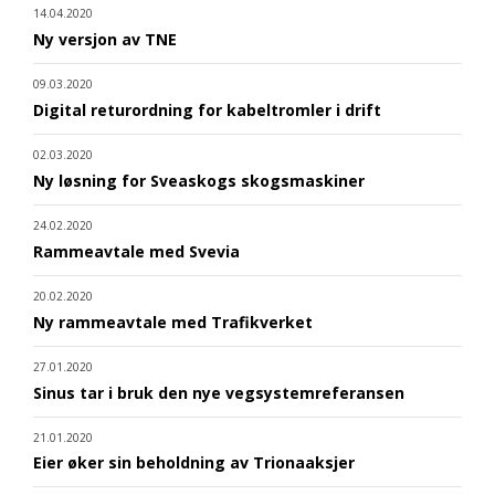
14.04.2020
Ny versjon av TNE
09.03.2020
Digital returordning for kabeltromler i drift
02.03.2020
Ny løsning for Sveaskogs skogsmaskiner
24.02.2020
Rammeavtale med Svevia
20.02.2020
Ny rammeavtale med Trafikverket
27.01.2020
Sinus tar i bruk den nye vegsystemreferansen
21.01.2020
Eier øker sin beholdning av Trionaaksjer