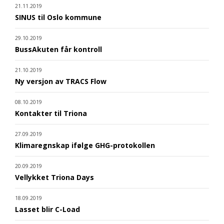
21.11.2019
SINUS til Oslo kommune
29.10.2019
BussAkuten får kontroll
21.10.2019
Ny versjon av TRACS Flow
08.10.2019
Kontakter til Triona
27.09.2019
Klimaregnskap ifølge GHG-protokollen
20.09.2019
Vellykket Triona Days
18.09.2019
Lasset blir C-Load