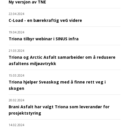
Ny versjon av TNE
22.04.2024
C-Load - en bærekraftig veG videre
19.04.2024
Triona tilbyr webinar i SINUS infra
21.03.2024
Triona og Arctic Asfalt samarbeider om å redusere
asfaltens miljøavtrykk
15.03.2024
Triona hjelper Sveaskog med å finne rett veg i
skogen
20.02.2024
Brani Asfalt har valgt Triona som leverandør for
prosjektstyring
14.02.2024