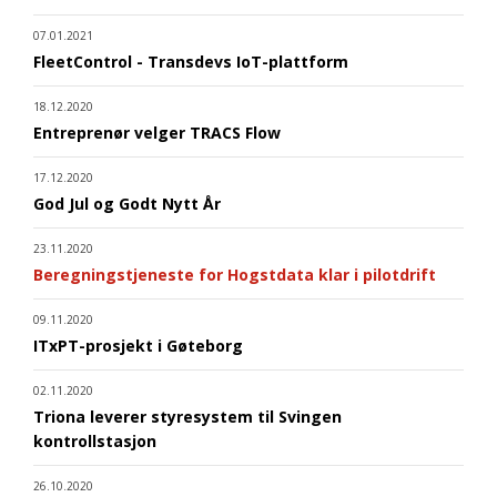
07.01.2021
FleetControl - Transdevs IoT-plattform
18.12.2020
Entreprenør velger TRACS Flow
17.12.2020
God Jul og Godt Nytt År
23.11.2020
Beregningstjeneste for Hogstdata klar i pilotdrift
09.11.2020
ITxPT-prosjekt i Gøteborg
02.11.2020
Triona leverer styresystem til Svingen
kontrollstasjon
26.10.2020