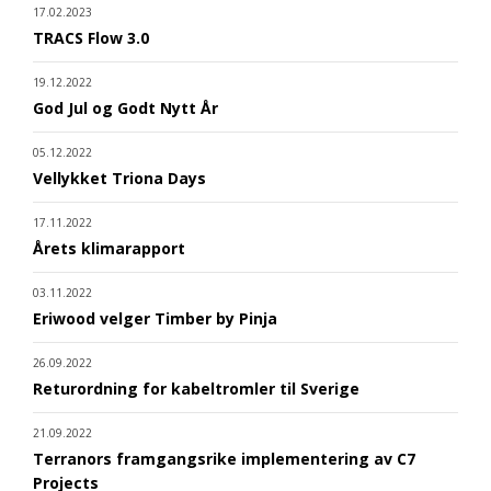
17.02.2023
TRACS Flow 3.0
19.12.2022
God Jul og Godt Nytt År
05.12.2022
Vellykket Triona Days
17.11.2022
Årets klimarapport
03.11.2022
Eriwood velger Timber by Pinja
26.09.2022
Returordning for kabeltromler til Sverige
21.09.2022
Terranors framgangsrike implementering av C7
Projects