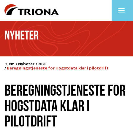
Togg
navig
NYHETER
Hjem
Nyheter
2020
Beregningstjeneste for Hogstdata klar i pilotdrift
BEREGNINGSTJENESTE FOR
HOGSTDATA KLAR I
PILOTDRIFT