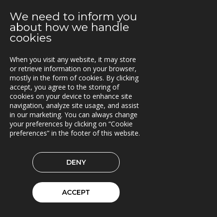
We need to inform you
02.05.2019
about how we handle
Extrico og Mertiva investerer i Trionas aksje
cookies
25.04.2019
When you visit any website, it may store
Triona forbedrer fergetrafikken på Åland
or retrieve information on your browser,
mostly in the form of cookies. By clicking
23.04.2019
accept, you agree to the storing of
Fleetech overtas av Triona
cookies on your device to enhance site
navigation, analyze site usage, and assist
08.04.2019
in our marketing. You can always change
Ny versjon av Lasset
your preferences by clicking on “Cookie
preferences” in the footer of this website.
01.04.2019
Samarbeidspartner med Drive Sweden
DENY
08.03.2019
Triona forsterkes av kvinnelige ledere
ACCEPT
04.02.2019
Rammeavtale med Stockholm by innen Geodata og