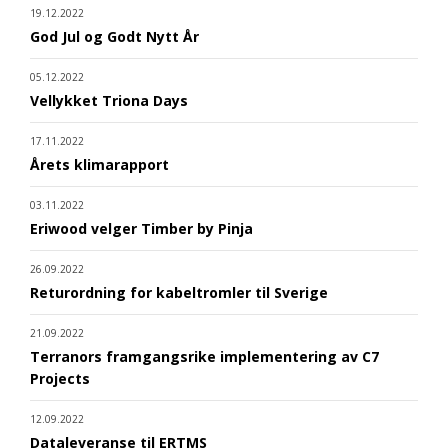
19.12.2022
God Jul og Godt Nytt År
05.12.2022
Vellykket Triona Days
17.11.2022
Årets klimarapport
03.11.2022
Eriwood velger Timber by Pinja
26.09.2022
Returordning for kabeltromler til Sverige
21.09.2022
Terranors framgangsrike implementering av C7
Projects
12.09.2022
Dataleveranse til ERTMS