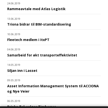
24.06.2019
Rammeavtale med Atlas Logistik
13.06.2019
Triona bidrar til BIM-standardisering
10.06.2019
Fleetech medlem i ItxPT
04.06.2019
Samarbeid for økt transporteffektivitet
14.05.2019
Siljan inn i Lasset
09.05.2019
Asset Information Management System til ACCIONA
og Nye Veier
06.05.2019
Brinks Trä velger Timberpro