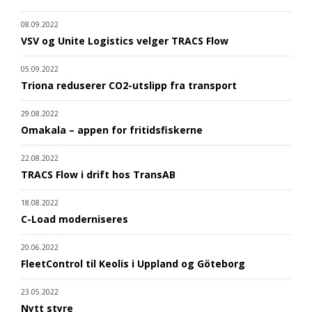
08.09.2022
VSV og Unite Logistics velger TRACS Flow
05.09.2022
Triona reduserer CO2-utslipp fra transport
29.08.2022
Omakala – appen for fritidsfiskerne
22.08.2022
TRACS Flow i drift hos TransAB
18.08.2022
C-Load moderniseres
20.06.2022
FleetControl til Keolis i Uppland og Göteborg
23.05.2022
Nytt styre