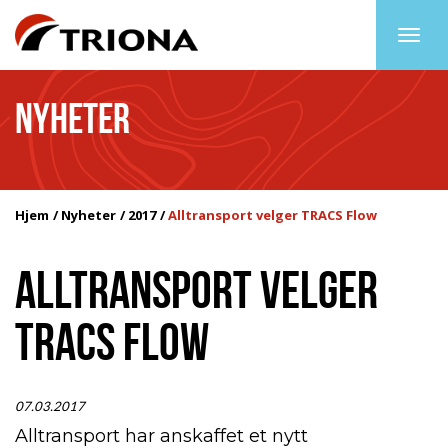
Togg
navig
NYHETER
Hjem
Nyheter
2017
Alltransport velger TRACS Flow
ALLTRANSPORT VELGER
TRACS FLOW
07.03.2017
Alltransport har anskaffet et nytt