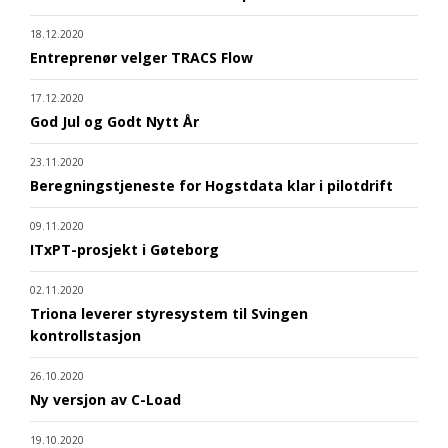
18.12.2020
Entreprenør velger TRACS Flow
17.12.2020
God Jul og Godt Nytt År
23.11.2020
Beregningstjeneste for Hogstdata klar i pilotdrift
09.11.2020
ITxPT-prosjekt i Gøteborg
02.11.2020
Triona leverer styresystem til Svingen
kontrollstasjon
26.10.2020
Ny versjon av C-Load
19.10.2020