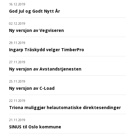
16.12.2019
God Jul og Godt Nytt År
02.12.2019
Ny versjon av Vegviseren
29.11.2019
Ingarp Träskydd velger TimberPro
27.11.2019
Ny versjon av Avstandstjenesten
25.11.2019
Ny versjon av C-Load
22.11.2019
Triona muliggjør helautomatiske direktesendinger
21.11.2019
SINUS til Oslo kommune