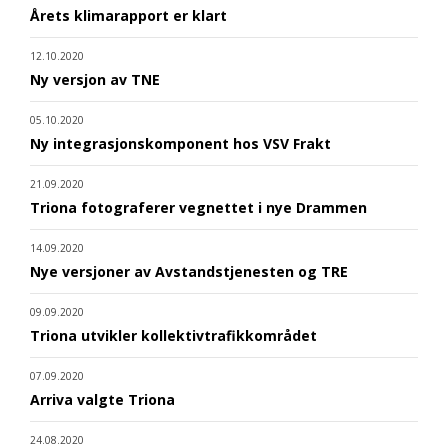
Årets klimarapport er klart
12.10.2020
Ny versjon av TNE
05.10.2020
Ny integrasjonskomponent hos VSV Frakt
21.09.2020
Triona fotograferer vegnettet i nye Drammen
14.09.2020
Nye versjoner av Avstandstjenesten og TRE
09.09.2020
Triona utvikler kollektivtrafikkområdet
07.09.2020
Arriva valgte Triona
24.08.2020