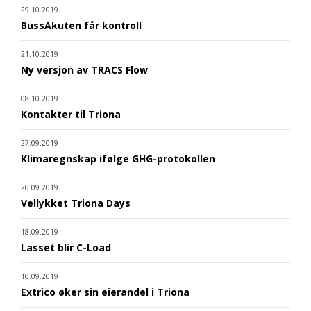
29.10.2019
BussAkuten får kontroll
21.10.2019
Ny versjon av TRACS Flow
08.10.2019
Kontakter til Triona
27.09.2019
Klimaregnskap ifølge GHG-protokollen
20.09.2019
Vellykket Triona Days
18.09.2019
Lasset blir C-Load
10.09.2019
Extrico øker sin eierandel i Triona