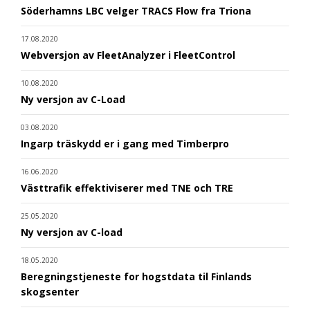
Söderhamns LBC velger TRACS Flow fra Triona
17.08.2020
Webversjon av FleetAnalyzer i FleetControl
10.08.2020
Ny versjon av C-Load
03.08.2020
Ingarp träskydd er i gang med Timberpro
16.06.2020
Västtrafik effektiviserer med TNE och TRE
25.05.2020
Ny versjon av C-load
18.05.2020
Beregningstjeneste for hogstdata til Finlands
skogsenter