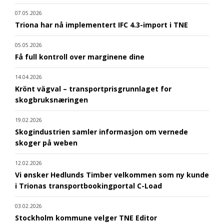
07.05.2026
Triona har nå implementert IFC 4.3-import i TNE
05.05.2026
Få full kontroll over marginene dine
14.04.2026
Krönt vägval – transportprisgrunnlaget for
skogbruksnæringen
19.02.2026
Skogindustrien samler informasjon om vernede
skoger på weben
12.02.2026
Vi ønsker Hedlunds Timber velkommen som ny kunde
i Trionas transportbookingportal C-Load
03.02.2026
Stockholm kommune velger TNE Editor