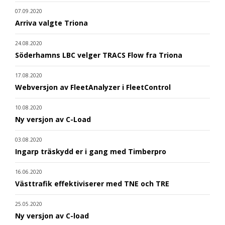
07.09.2020
Arriva valgte Triona
24.08.2020
Söderhamns LBC velger TRACS Flow fra Triona
17.08.2020
Webversjon av FleetAnalyzer i FleetControl
10.08.2020
Ny versjon av C-Load
03.08.2020
Ingarp träskydd er i gang med Timberpro
16.06.2020
Västtrafik effektiviserer med TNE och TRE
25.05.2020
Ny versjon av C-load