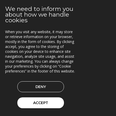
Asset Information Management System til ACCIONA
og Nye Veier
We need to inform you
about how we handle
06.05.2019
cookies
Brinks Trä velger Timberpro
When you visit any website, it may store
02.05.2019
or retrieve information on your browser,
Extrico og Mertiva investerer i Trionas aksje
mostly in the form of cookies. By clicking
accept, you agree to the storing of
25.04.2019
cookies on your device to enhance site
Triona forbedrer fergetrafikken på Åland
navigation, analyze site usage, and assist
in our marketing. You can always change
your preferences by clicking on “Cookie
23.04.2019
preferences” in the footer of this website.
Fleetech overtas av Triona
08.04.2019
DENY
Ny versjon av Lasset
01.04.2019
ACCEPT
Samarbeidspartner med Drive Sweden