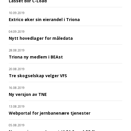
Lasset blir C-Load
10.09.2019
Extrico øker sin eierandel i Triona
04.09.2019
Nytt hovedlager for måledata
28.08.2019
Triona ny medlem i BEAst
20.08.2019
Tre skogselskap velger VFS
16.08.2019
Ny versjon av TNE
13.08.2019
Webportal for jernbanenære tjenester
05.08.2019