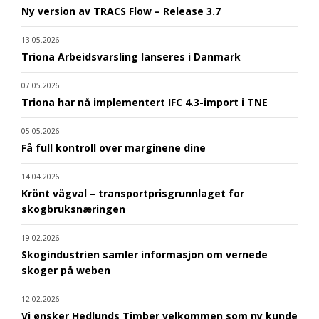
Ny version av TRACS Flow – Release 3.7
13.05.2026
Triona Arbeidsvarsling lanseres i Danmark
07.05.2026
Triona har nå implementert IFC 4.3-import i TNE
05.05.2026
Få full kontroll over marginene dine
14.04.2026
Krönt vägval – transportprisgrunnlaget for
skogbruksnæringen
19.02.2026
Skogindustrien samler informasjon om vernede
skoger på weben
12.02.2026
Vi ønsker Hedlunds Timber velkommen som ny kunde