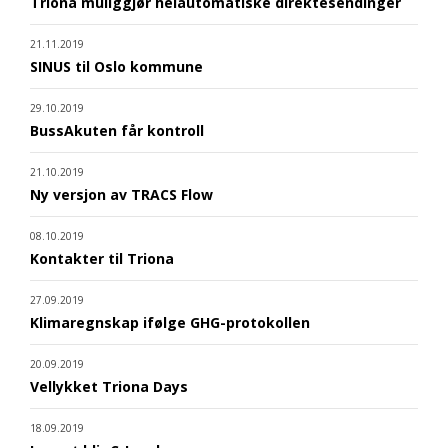
Triona muliggjør helautomatiske direktesendinger
21.11.2019
SINUS til Oslo kommune
29.10.2019
BussAkuten får kontroll
21.10.2019
Ny versjon av TRACS Flow
08.10.2019
Kontakter til Triona
27.09.2019
Klimaregnskap ifølge GHG-protokollen
20.09.2019
Vellykket Triona Days
18.09.2019