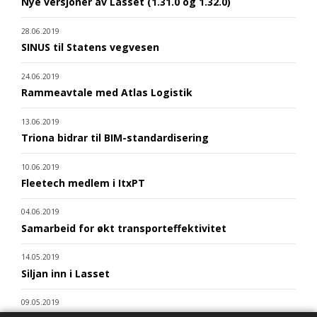
Nye versjoner av Lasset (1.31.0 og 1.32.0)
28.06.2019
SINUS til Statens vegvesen
24.06.2019
Rammeavtale med Atlas Logistik
13.06.2019
Triona bidrar til BIM-standardisering
10.06.2019
Fleetech medlem i ItxPT
04.06.2019
Samarbeid for økt transporteffektivitet
14.05.2019
Siljan inn i Lasset
09.05.2019