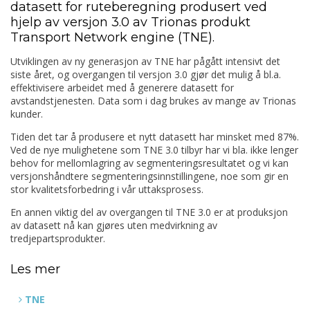
datasett for ruteberegning produsert ved
hjelp av versjon 3.0 av Trionas produkt
Transport Network engine (TNE).
Utviklingen av ny generasjon av TNE har pågått intensivt det
siste året, og overgangen til versjon 3.0 gjør det mulig å bl.a.
effektivisere arbeidet med å generere datasett for
avstandstjenesten. Data som i dag brukes av mange av Trionas
kunder.
Tiden det tar å produsere et nytt datasett har minsket med 87%.
Ved de nye mulighetene som TNE 3.0 tilbyr har vi bla. ikke lenger
behov for mellomlagring av segmenteringsresultatet og vi kan
versjonshåndtere segmenteringsinnstillingene, noe som gir en
stor kvalitetsforbedring i vår uttaksprosess.
En annen viktig del av overgangen til TNE 3.0 er at produksjon
av datasett nå kan gjøres uten medvirkning av
tredjepartsprodukter.
Les mer
TNE