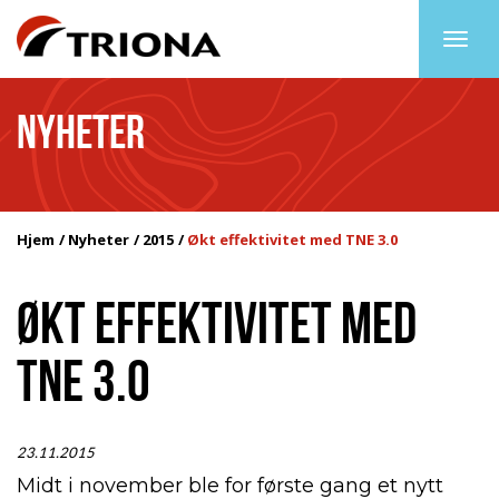
Togg
navig
NYHETER
Hjem
Nyheter
2015
Økt effektivitet med TNE 3.0
ØKT EFFEKTIVITET MED
TNE 3.0
23.11.2015
Midt i november ble for første gang et nytt