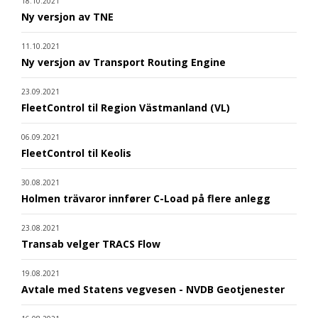
18.10.2021
Ny versjon av TNE
11.10.2021
Ny versjon av Transport Routing Engine
23.09.2021
FleetControl til Region Västmanland (VL)
06.09.2021
FleetControl til Keolis
30.08.2021
Holmen trävaror innfører C-Load på flere anlegg
23.08.2021
Transab velger TRACS Flow
19.08.2021
Avtale med Statens vegvesen - NVDB Geotjenester