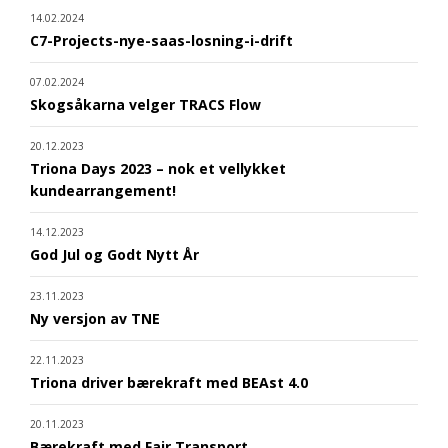
14.02.2024
C7-Projects-nye-saas-losning-i-drift
07.02.2024
Skogsåkarna velger TRACS Flow
20.12.2023
Triona Days 2023 – nok et vellykket
kundearrangement!
14.12.2023
God Jul og Godt Nytt År
23.11.2023
Ny versjon av TNE
22.11.2023
Triona driver bærekraft med BEAst 4.0
20.11.2023
Bærekraft med Fair Transport