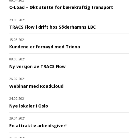
06.04.2021
C-Load – Økt støtte for bærekraftig transport
29.03.2021
TRACS Flow i drift hos Söderhamns LBC
15.03.2021
Kundene er fornøyd med Triona
08.03.2021
Ny versjon av TRACS Flow
26.02.2021
Webinar med RoadCloud
24.02.2021
Nye lokaler i Oslo
29.01.2021
En attraktiv arbeidsgiver!