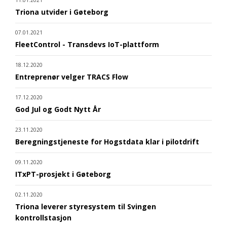
11.01.2021
Triona utvider i Gøteborg
07.01.2021
FleetControl - Transdevs IoT-plattform
18.12.2020
Entreprenør velger TRACS Flow
17.12.2020
God Jul og Godt Nytt År
23.11.2020
Beregningstjeneste for Hogstdata klar i pilotdrift
09.11.2020
ITxPT-prosjekt i Gøteborg
02.11.2020
Triona leverer styresystem til Svingen
kontrollstasjon