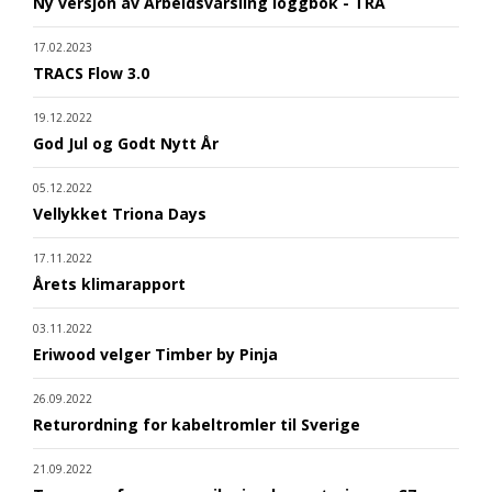
Ny versjon av Arbeidsvarsling loggbok - TRA
17.02.2023
TRACS Flow 3.0
19.12.2022
God Jul og Godt Nytt År
05.12.2022
Vellykket Triona Days
17.11.2022
Årets klimarapport
03.11.2022
Eriwood velger Timber by Pinja
26.09.2022
Returordning for kabeltromler til Sverige
21.09.2022