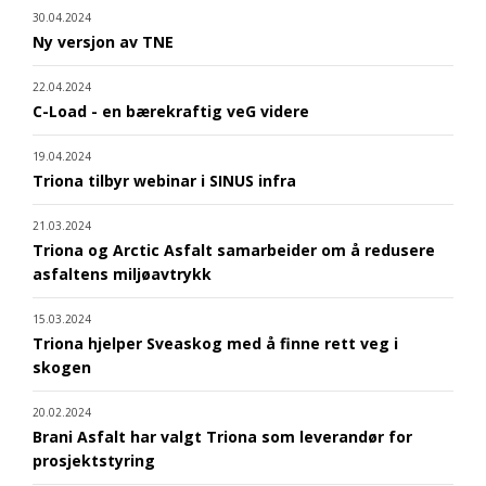
30.04.2024
Ny versjon av TNE
22.04.2024
C-Load - en bærekraftig veG videre
19.04.2024
Triona tilbyr webinar i SINUS infra
21.03.2024
Triona og Arctic Asfalt samarbeider om å redusere
asfaltens miljøavtrykk
15.03.2024
Triona hjelper Sveaskog med å finne rett veg i
skogen
20.02.2024
Brani Asfalt har valgt Triona som leverandør for
prosjektstyring