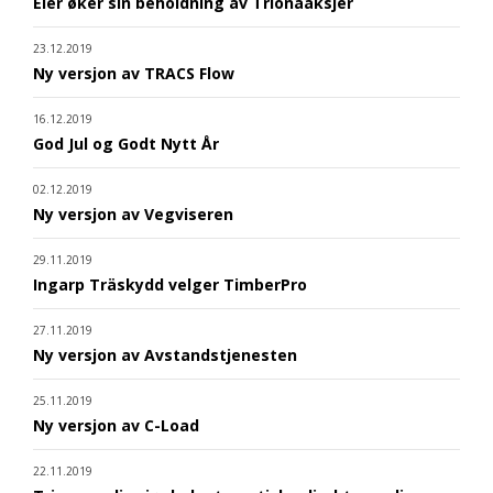
Eier øker sin beholdning av Trionaaksjer
23.12.2019
Ny versjon av TRACS Flow
16.12.2019
God Jul og Godt Nytt År
02.12.2019
Ny versjon av Vegviseren
29.11.2019
Ingarp Träskydd velger TimberPro
27.11.2019
Ny versjon av Avstandstjenesten
25.11.2019
Ny versjon av C-Load
22.11.2019