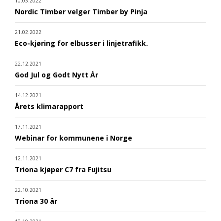
10.03.2022
Nordic Timber velger Timber by Pinja
21.02.2022
Eco-kjøring for elbusser i linjetrafikk.
22.12.2021
God Jul og Godt Nytt År
14.12.2021
Årets klimarapport
17.11.2021
Webinar for kommunene i Norge
12.11.2021
Triona kjøper C7 fra Fujitsu
22.10.2021
Triona 30 år