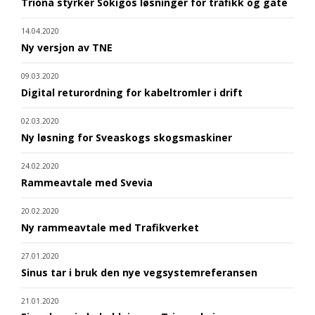
Triona styrker Sokigos løsninger for trafikk og gate
14.04.2020
Ny versjon av TNE
09.03.2020
Digital returordning for kabeltromler i drift
02.03.2020
Ny løsning for Sveaskogs skogsmaskiner
24.02.2020
Rammeavtale med Svevia
20.02.2020
Ny rammeavtale med Trafikverket
27.01.2020
Sinus tar i bruk den nye vegsystemreferansen
21.01.2020