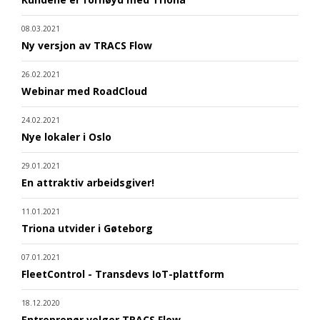
08.03.2021
Ny versjon av TRACS Flow
26.02.2021
Webinar med RoadCloud
24.02.2021
Nye lokaler i Oslo
29.01.2021
En attraktiv arbeidsgiver!
11.01.2021
Triona utvider i Gøteborg
07.01.2021
FleetControl - Transdevs IoT-plattform
18.12.2020
Entreprenør velger TRACS Flow