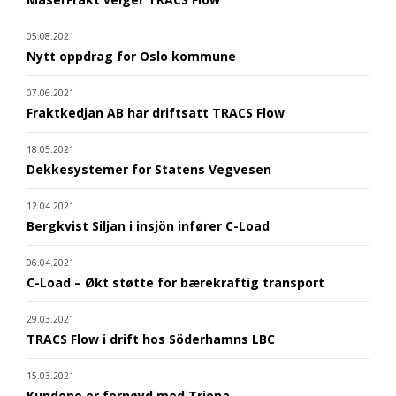
05.08.2021
Nytt oppdrag for Oslo kommune
07.06.2021
Fraktkedjan AB har driftsatt TRACS Flow
18.05.2021
Dekkesystemer for Statens Vegvesen
12.04.2021
Bergkvist Siljan i insjön infører C-Load
06.04.2021
C-Load – Økt støtte for bærekraftig transport
29.03.2021
TRACS Flow i drift hos Söderhamns LBC
15.03.2021
Kundene er fornøyd med Triona