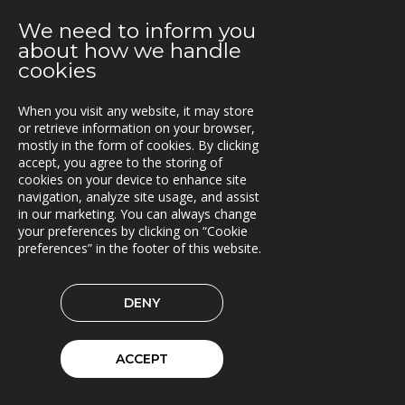
Extrico og Mertiva investerer i Trionas aksje
We need to inform you
25.04.2019
about how we handle
Triona forbedrer fergetrafikken på Åland
cookies
23.04.2019
When you visit any website, it may store
Fleetech overtas av Triona
or retrieve information on your browser,
mostly in the form of cookies. By clicking
08.04.2019
accept, you agree to the storing of
Ny versjon av Lasset
cookies on your device to enhance site
navigation, analyze site usage, and assist
01.04.2019
in our marketing. You can always change
your preferences by clicking on “Cookie
Samarbeidspartner med Drive Sweden
preferences” in the footer of this website.
08.03.2019
Triona forsterkes av kvinnelige ledere
DENY
04.02.2019
Rammeavtale med Stockholm by innen Geodata og
ACCEPT
GIS
31.01.2019