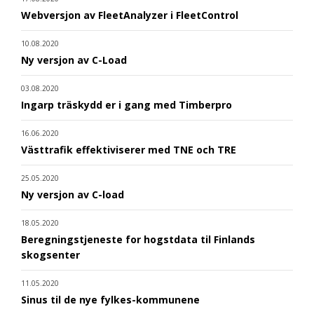
Webversjon av FleetAnalyzer i FleetControl
10.08.2020
Ny versjon av C-Load
03.08.2020
Ingarp träskydd er i gang med Timberpro
16.06.2020
Västtrafik effektiviserer med TNE och TRE
25.05.2020
Ny versjon av C-load
18.05.2020
Beregningstjeneste for hogstdata til Finlands
skogsenter
11.05.2020
Sinus til de nye fylkes-kommunene