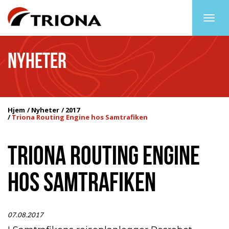
Togg
navig
NYHETER
Hjem
Nyheter
2017
Triona Routing Engine hos Samtrafiken
TRIONA ROUTING ENGINE
HOS SAMTRAFIKEN
07.08.2017