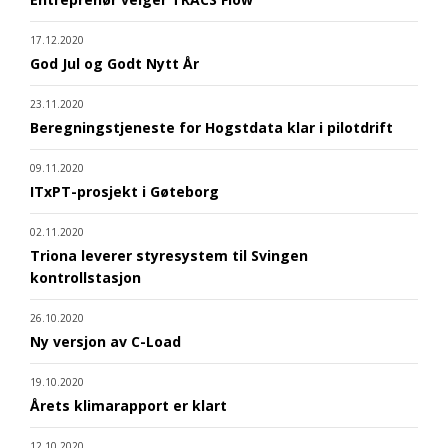
17.12.2020
God Jul og Godt Nytt År
23.11.2020
Beregningstjeneste for Hogstdata klar i pilotdrift
09.11.2020
ITxPT-prosjekt i Gøteborg
02.11.2020
Triona leverer styresystem til Svingen
kontrollstasjon
26.10.2020
Ny versjon av C-Load
19.10.2020
Årets klimarapport er klart
12.10.2020