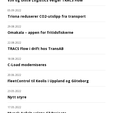
VSV og Unite Logistics velger TRACS Flow
05.09.2022
Triona reduserer CO2-utslipp fra transport
29.08.2022
Omakala – appen for fritidsfiskerne
22.08.2022
TRACS Flow i drift hos TransAB
18.08.2022
C-Load moderniseres
20.06.2022
FleetControl til Keolis i Uppland og Göteborg
23.05.2022
Nytt styre
17.05.2022