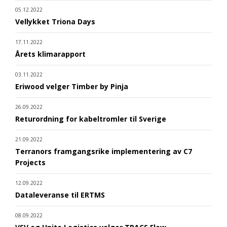
05.12.2022
Vellykket Triona Days
17.11.2022
Årets klimarapport
03.11.2022
Eriwood velger Timber by Pinja
26.09.2022
Returordning for kabeltromler til Sverige
21.09.2022
Terranors framgangsrike implementering av C7
Projects
12.09.2022
Dataleveranse til ERTMS
08.09.2022