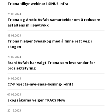
Triona tilbyr webinar i SINUS infra
21.03.2024
Triona og Arctic Asfalt samarbeider om å redusere
asfaltens miljøavtrykk
15.03.2024
Triona hjelper Sveaskog med å finne rett veg i
skogen
20.02.2024
Brani Asfalt har valgt Triona som leverandør for
prosjektstyring
14.02.2024
C7-Projects-nye-saas-losning-i-drift
07.02.2024
Skogsåkarna velger TRACS Flow
20.12.2023