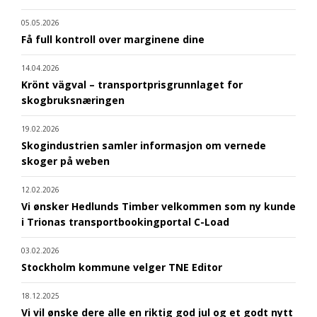
05.05.2026
Få full kontroll over marginene dine
14.04.2026
Krönt vägval – transportprisgrunnlaget for
skogbruksnæringen
19.02.2026
Skogindustrien samler informasjon om vernede
skoger på weben
12.02.2026
Vi ønsker Hedlunds Timber velkommen som ny kunde
i Trionas transportbookingportal C-Load
03.02.2026
Stockholm kommune velger TNE Editor
18.12.2025
Vi vil ønske dere alle en riktig god jul og et godt nytt