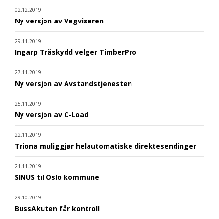
02.12.2019
Ny versjon av Vegviseren
29.11.2019
Ingarp Träskydd velger TimberPro
27.11.2019
Ny versjon av Avstandstjenesten
25.11.2019
Ny versjon av C-Load
22.11.2019
Triona muliggjør helautomatiske direktesendinger
21.11.2019
SINUS til Oslo kommune
29.10.2019
BussAkuten får kontroll