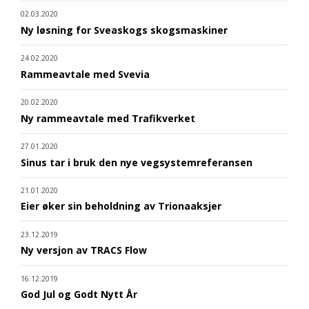
02.03.2020
Ny løsning for Sveaskogs skogsmaskiner
24.02.2020
Rammeavtale med Svevia
20.02.2020
Ny rammeavtale med Trafikverket
27.01.2020
Sinus tar i bruk den nye vegsystemreferansen
21.01.2020
Eier øker sin beholdning av Trionaaksjer
23.12.2019
Ny versjon av TRACS Flow
16.12.2019
God Jul og Godt Nytt År