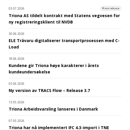
03.07.2026
Pressrelease
Triona AS tildelt kontrakt med Statens vegvesen for
ny registreringsklient til NVDB
30.06.2026
ELE Trävaru digitaliserer transportprosessen med C-
Load
18.06.2026
Kundene gir Triona høye karakterer i årets
kundeundersøkelse
03.06.2026
Ny version av TRACS Flow – Release 3.7
13.05.2026
Triona Arbeidsvarsling lanseres i Danmark
07.05.2026
Triona har nå implementert IFC 4.3-import i TNE