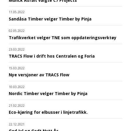
Munck Asfalt valgte C7 Projects
11.05.2022
Sandåsa Timber velger Timber by Pinja
02.05.2022
Trafikverket velger TNE som oppdateringsverktøy
23.03.2022
TRACS Flow i drift hos Centralen og Foria
15.03.2022
Nye versjoner av TRACS Flow
10.03.2022
Nordic Timber velger Timber by Pinja
21.02.2022
Eco-kjøring for elbusser i linjetrafikk.
22.12.2021
God Jul og Godt Nytt År