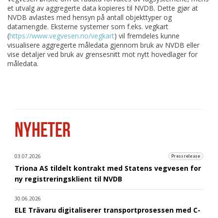
et utvalg av aggregerte data kopieres til NVDB. Dette gjør at
NVDB avlastes med hensyn på antall objekttyper og
datamengde. Eksterne systemer som f.eks. vegkart
(
https://www.vegvesen.no/vegkart
) vil fremdeles kunne
visualisere aggregerte måledata gjennom bruk av NVDB eller
vise detaljer ved bruk av grensesnitt mot nytt hovedlager for
måledata.
NYHETER
03.07.2026
Pressrelease
Triona AS tildelt kontrakt med Statens vegvesen for
ny registreringsklient til NVDB
30.06.2026
ELE Trävaru digitaliserer transportprosessen med C-