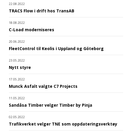
22.08.2022
TRACS Flow i drift hos TransAB
18.08.2022
C-Load moderniseres
20.06.2022
FleetControl til Keolis i Uppland og Göteborg
23.05.2022
Nytt styre
17.05.2022
Munck Asfalt valgte C7 Projects
11.05.2022
Sandåsa Timber velger Timber by Pinja
02.05.2022
Trafikverket velger TNE som oppdateringsverktøy