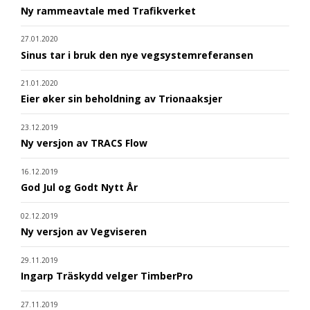
Ny rammeavtale med Trafikverket
27.01.2020
Sinus tar i bruk den nye vegsystemreferansen
21.01.2020
Eier øker sin beholdning av Trionaaksjer
23.12.2019
Ny versjon av TRACS Flow
16.12.2019
God Jul og Godt Nytt År
02.12.2019
Ny versjon av Vegviseren
29.11.2019
Ingarp Träskydd velger TimberPro
27.11.2019