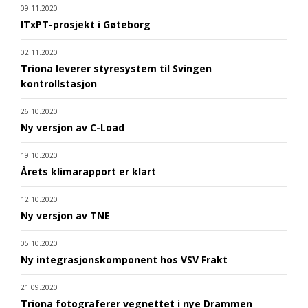
09.11.2020
ITxPT-prosjekt i Gøteborg
02.11.2020
Triona leverer styresystem til Svingen
kontrollstasjon
26.10.2020
Ny versjon av C-Load
19.10.2020
Årets klimarapport er klart
12.10.2020
Ny versjon av TNE
05.10.2020
Ny integrasjonskomponent hos VSV Frakt
21.09.2020
Triona fotograferer vegnettet i nye Drammen