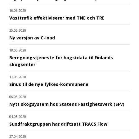
16.06.2020
Västtrafik effektiviserer med TNE och TRE
25.05.2020
Ny versjon av C-load
18.05.2020
Beregningstjeneste for hogstdata til Finlands
skogsenter
11.05.2020
Sinus til de nye fylkes-kommunene
06.05.2020
Nytt skogsystem hos Statens Fastighetsverk (SFV)
04.05.2020
Sundfraktgruppen har driftsatt TRACS Flow
27.04.2020