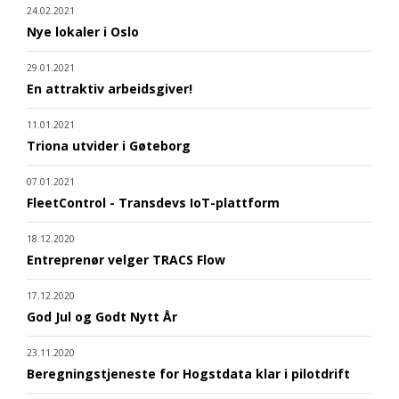
24.02.2021
Nye lokaler i Oslo
29.01.2021
En attraktiv arbeidsgiver!
11.01.2021
Triona utvider i Gøteborg
07.01.2021
FleetControl - Transdevs IoT-plattform
18.12.2020
Entreprenør velger TRACS Flow
17.12.2020
God Jul og Godt Nytt År
23.11.2020
Beregningstjeneste for Hogstdata klar i pilotdrift