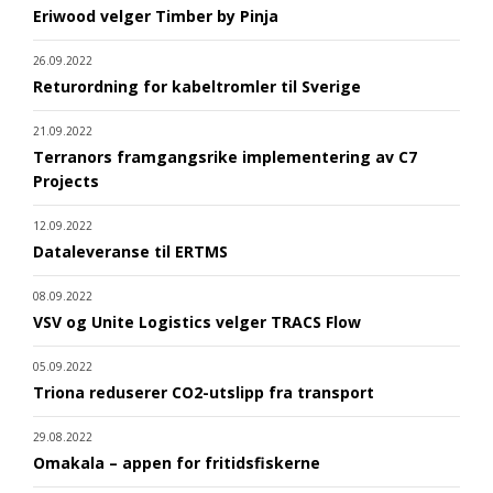
Eriwood velger Timber by Pinja
26.09.2022
Returordning for kabeltromler til Sverige
21.09.2022
Terranors framgangsrike implementering av C7
Projects
12.09.2022
Dataleveranse til ERTMS
08.09.2022
VSV og Unite Logistics velger TRACS Flow
05.09.2022
Triona reduserer CO2-utslipp fra transport
29.08.2022
Omakala – appen for fritidsfiskerne