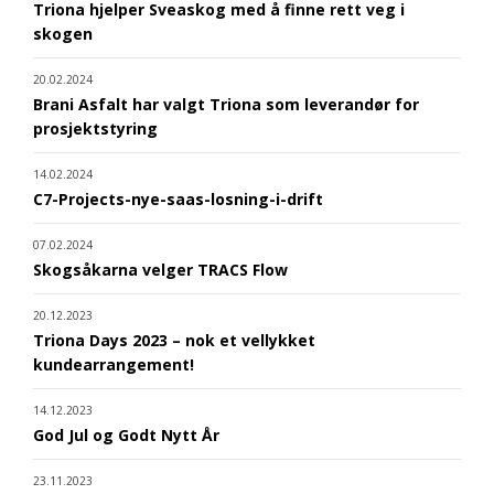
Triona hjelper Sveaskog med å finne rett veg i
skogen
20.02.2024
Brani Asfalt har valgt Triona som leverandør for
prosjektstyring
14.02.2024
C7-Projects-nye-saas-losning-i-drift
07.02.2024
Skogsåkarna velger TRACS Flow
20.12.2023
Triona Days 2023 – nok et vellykket
kundearrangement!
14.12.2023
God Jul og Godt Nytt År
23.11.2023