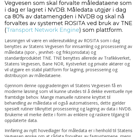
Vegvesen som skal forvalte måledataene som
i dag er lagret i NVDB. Måledata utgjør i dag
ca 80% av datamengden i NVDB og skal nå
forvaltes av systemet ROSITA ved bruk av TNE
(
Transport Network Engine
) som plattform.
Løsningen vil være en videreutvikling av ROSITA som i dag
benyttes av Statens Vegvesen for innsamling og prosessering av
måledata (spor-, jevnhet- og friksjonsdata) og
standardproduktet TNE. TNE benyttes allerede av Trafikkverket,
Statens Vegvesen, Bane NOR, Kystverket og private aktører og
vil utgjøre en stabil plattform for lagring, prosessering og
distribusjon av måledataene.
Gjennom denne oppgraderingen vil Statens Vegvesen få en
moderne løsning som vil kunne utvides til å dekke eventuelle nye
framtidige behov. Mange manuelle rutinene knyttet til
behandling av måledata vil også automatiseres, dette gjelder
spesielt rutiner tilknyttet prosessering og lagring av data i NVDB.
Brukerne vil merke dette i form av enklere og raskere tilgang til
oppdaterte data.
Innføring av nytt hovedlager for måledata er i henhold til Statens
Vegvesen ønske om at rådata forvaltes av fagsystemene, mens