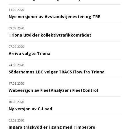
14.09.2020
Nye versjoner av Avstandstjenesten og TRE
09.09.2020
Triona utvikler kollektivtrafikkområdet
07.09.2020
Arriva valgte Triona
24.08.2020
Söderhamns LBC velger TRACS Flow fra Triona
17.08.2020
Webversjon av FleetAnalyzer i FleetControl
10.08.2020
Ny versjon av C-Load
03.08.2020
Ingarp träskydd er i gang med Timberpro