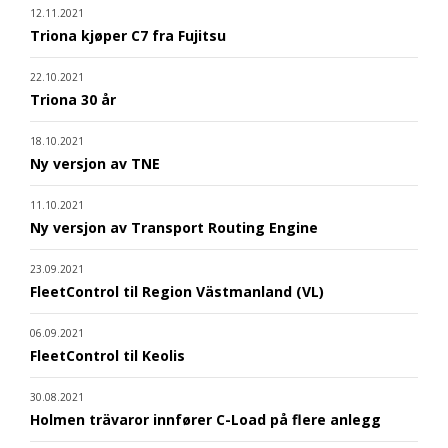
12.11.2021
Triona kjøper C7 fra Fujitsu
22.10.2021
Triona 30 år
18.10.2021
Ny versjon av TNE
11.10.2021
Ny versjon av Transport Routing Engine
23.09.2021
FleetControl til Region Västmanland (VL)
06.09.2021
FleetControl til Keolis
30.08.2021
Holmen trävaror innfører C-Load på flere anlegg