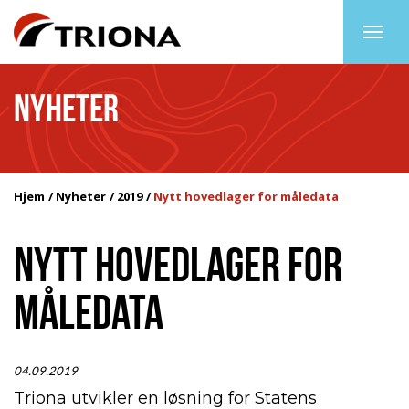
Togg
navig
NYHETER
Hjem
Nyheter
2019
Nytt hovedlager for måledata
NYTT HOVEDLAGER FOR
MÅLEDATA
04.09.2019
Triona utvikler en løsning for Statens