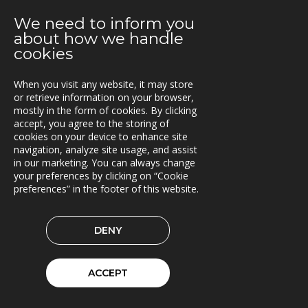
Samarbeid for økt transporteffektivitet
We need to inform you
about how we handle
14.05.2019
cookies
Siljan inn i Lasset
09.05.2019
When you visit any website, it may store
or retrieve information on your browser,
Asset Information Management System til ACCIONA
mostly in the form of cookies. By clicking
og Nye Veier
accept, you agree to the storing of
cookies on your device to enhance site
06.05.2019
navigation, analyze site usage, and assist
Brinks Trä velger Timberpro
in our marketing. You can always change
your preferences by clicking on “Cookie
02.05.2019
preferences” in the footer of this website.
Extrico og Mertiva investerer i Trionas aksje
DENY
25.04.2019
Triona forbedrer fergetrafikken på Åland
ACCEPT
23.04.2019
Fleetech overtas av Triona