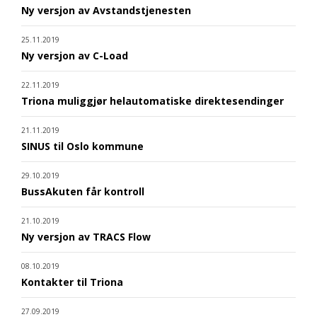
Ny versjon av Avstandstjenesten
25.11.2019
Ny versjon av C-Load
22.11.2019
Triona muliggjør helautomatiske direktesendinger
21.11.2019
SINUS til Oslo kommune
29.10.2019
BussAkuten får kontroll
21.10.2019
Ny versjon av TRACS Flow
08.10.2019
Kontakter til Triona
27.09.2019