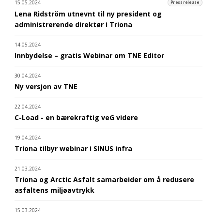
15.05.2024
Pressrelease
Lena Ridström utnevnt til ny president og
administrerende direktør i Triona
14.05.2024
Innbydelse – gratis Webinar om TNE Editor
30.04.2024
Ny versjon av TNE
22.04.2024
C-Load - en bærekraftig veG videre
19.04.2024
Triona tilbyr webinar i SINUS infra
21.03.2024
Triona og Arctic Asfalt samarbeider om å redusere
asfaltens miljøavtrykk
15.03.2024