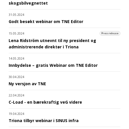
skogsbilvegnettet
31.05.2024
Godt besøkt webinar om TNE Editor
15.05.2024
Pressrelease
Lena Ridström utnevnt til ny president og
administrerende direktør i Triona
14.05.2024
Innbydelse – gratis Webinar om TNE Editor
30.04.2024
Ny versjon av TNE
22.04.2024
C-Load - en bærekraftig veG videre
19.04.2024
Triona tilbyr webinar i SINUS infra