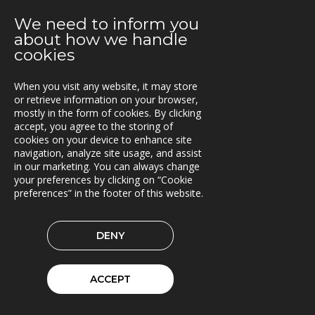
We need to inform you
10.06.2019
about how we handle
Fleetech medlem i ItxPT
cookies
04.06.2019
When you visit any website, it may store
Samarbeid for økt transporteffektivitet
or retrieve information on your browser,
mostly in the form of cookies. By clicking
14.05.2019
accept, you agree to the storing of
Siljan inn i Lasset
cookies on your device to enhance site
navigation, analyze site usage, and assist
09.05.2019
in our marketing. You can always change
Asset Information Management System til ACCIONA
your preferences by clicking on “Cookie
preferences” in the footer of this website.
og Nye Veier
06.05.2019
DENY
Brinks Trä velger Timberpro
02.05.2019
ACCEPT
Extrico og Mertiva investerer i Trionas aksje
25.04.2019