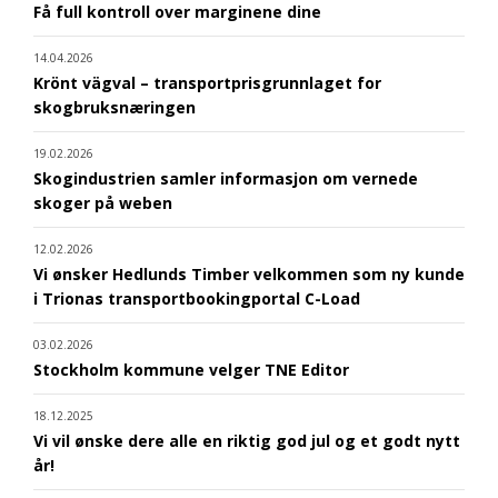
Få full kontroll over marginene dine
14.04.2026
Krönt vägval – transportprisgrunnlaget for
skogbruksnæringen
19.02.2026
Skogindustrien samler informasjon om vernede
skoger på weben
12.02.2026
Vi ønsker Hedlunds Timber velkommen som ny kunde
i Trionas transportbookingportal C-Load
03.02.2026
Stockholm kommune velger TNE Editor
18.12.2025
Vi vil ønske dere alle en riktig god jul og et godt nytt
år!