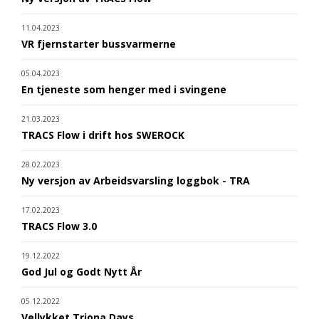
11.04.2023
VR fjernstarter bussvarmerne
05.04.2023
En tjeneste som henger med i svingene
21.03.2023
TRACS Flow i drift hos SWEROCK
28.02.2023
Ny versjon av Arbeidsvarsling loggbok - TRA
17.02.2023
TRACS Flow 3.0
19.12.2022
God Jul og Godt Nytt År
05.12.2022
Vellykket Triona Days