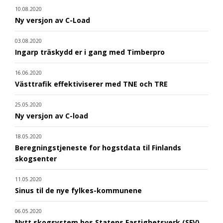
10.08.2020
Ny versjon av C-Load
03.08.2020
Ingarp träskydd er i gang med Timberpro
16.06.2020
Västtrafik effektiviserer med TNE och TRE
25.05.2020
Ny versjon av C-load
18.05.2020
Beregningstjeneste for hogstdata til Finlands
skogsenter
11.05.2020
Sinus til de nye fylkes-kommunene
06.05.2020
Nytt skogsystem hos Statens Fastighetsverk (SFV)