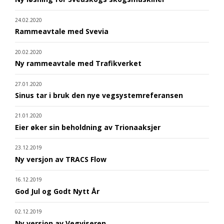
24.02.2020
Rammeavtale med Svevia
20.02.2020
Ny rammeavtale med Trafikverket
27.01.2020
Sinus tar i bruk den nye vegsystemreferansen
21.01.2020
Eier øker sin beholdning av Trionaaksjer
23.12.2019
Ny versjon av TRACS Flow
16.12.2019
God Jul og Godt Nytt År
02.12.2019
Ny versjon av Vegviseren