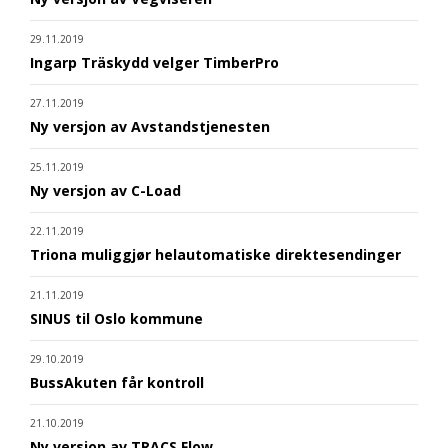
29.11.2019
Ingarp Träskydd velger TimberPro
27.11.2019
Ny versjon av Avstandstjenesten
25.11.2019
Ny versjon av C-Load
22.11.2019
Triona muliggjør helautomatiske direktesendinger
21.11.2019
SINUS til Oslo kommune
29.10.2019
BussAkuten får kontroll
21.10.2019
Ny versjon av TRACS Flow