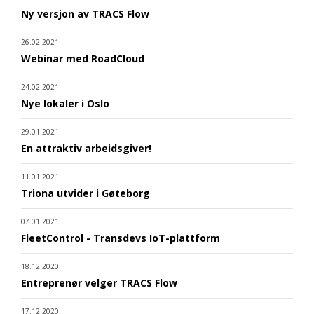
Ny versjon av TRACS Flow
26.02.2021
Webinar med RoadCloud
24.02.2021
Nye lokaler i Oslo
29.01.2021
En attraktiv arbeidsgiver!
11.01.2021
Triona utvider i Gøteborg
07.01.2021
FleetControl - Transdevs IoT-plattform
18.12.2020
Entreprenør velger TRACS Flow
17.12.2020