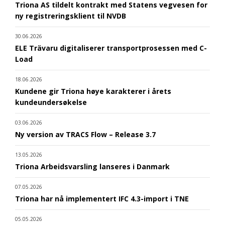
Triona AS tildelt kontrakt med Statens vegvesen for
ny registreringsklient til NVDB
30.06.2026
ELE Trävaru digitaliserer transportprosessen med C-
Load
18.06.2026
Kundene gir Triona høye karakterer i årets
kundeundersøkelse
03.06.2026
Ny version av TRACS Flow – Release 3.7
13.05.2026
Triona Arbeidsvarsling lanseres i Danmark
07.05.2026
Triona har nå implementert IFC 4.3-import i TNE
05.05.2026