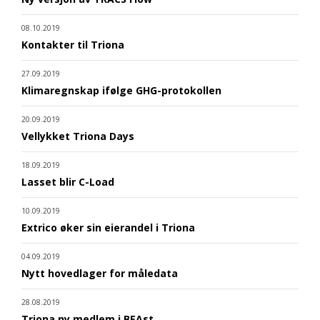
08.10.2019
Kontakter til Triona
27.09.2019
Klimaregnskap ifølge GHG-protokollen
20.09.2019
Vellykket Triona Days
18.09.2019
Lasset blir C-Load
10.09.2019
Extrico øker sin eierandel i Triona
04.09.2019
Nytt hovedlager for måledata
28.08.2019
Triona ny medlem i BEAst