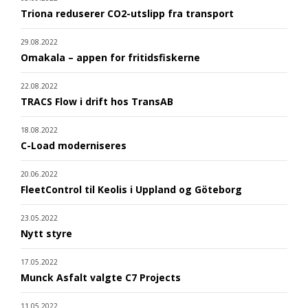
Triona reduserer CO2-utslipp fra transport
29.08.2022
Omakala – appen for fritidsfiskerne
22.08.2022
TRACS Flow i drift hos TransAB
18.08.2022
C-Load moderniseres
20.06.2022
FleetControl til Keolis i Uppland og Göteborg
23.05.2022
Nytt styre
17.05.2022
Munck Asfalt valgte C7 Projects
11.05.2022