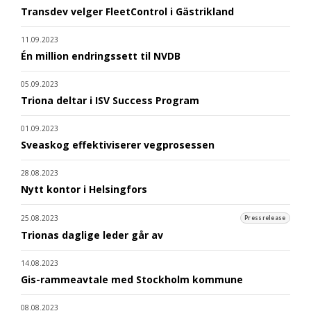
Transdev velger FleetControl i Gästrikland
11.09.2023
Én million endringssett til NVDB
05.09.2023
Triona deltar i ISV Success Program
01.09.2023
Sveaskog effektiviserer vegprosessen
28.08.2023
Nytt kontor i Helsingfors
25.08.2023
Pressrelease
Trionas daglige leder går av
14.08.2023
Gis-rammeavtale med Stockholm kommune
08.08.2023