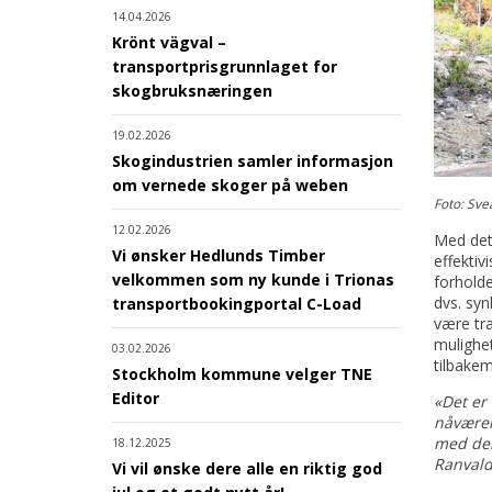
14.04.2026
Krönt vägval –
transportprisgrunnlaget for
skogbruksnæringen
19.02.2026
Skogindustrien samler informasjon
om vernede skoger på weben
Foto: Sve
12.02.2026
Med det
Vi ønsker Hedlunds Timber
effektiv
velkommen som ny kunde i Trionas
forholde
dvs. syn
transportbookingportal C-Load
være tr
mulighet
03.02.2026
tilbakem
Stockholm kommune velger TNE
Editor
«Det er 
nåværen
med dem
18.12.2025
Ranvald
Vi vil ønske dere alle en riktig god