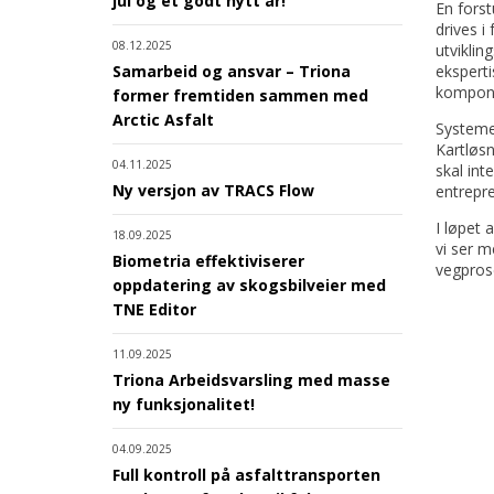
jul og et godt nytt år!
En forst
drives i
08.12.2025
utviklin
Samarbeid og ansvar – Triona
eksperti
kompone
former fremtiden sammen med
Arctic Asfalt
Systemet
Kartløsn
04.11.2025
skal in
Ny versjon av TRACS Flow
entrepre
I løpet 
18.09.2025
vi ser m
Biometria effektiviserer
vegpros
oppdatering av skogsbilveier med
TNE Editor
11.09.2025
Triona Arbeidsvarsling med masse
ny funksjonalitet!
04.09.2025
Full kontroll på asfalttransporten