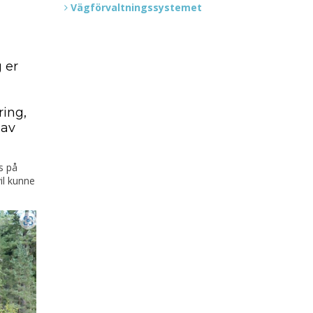
Vägförvaltningssystemet
 er
ing,
 av
s på
il kunne