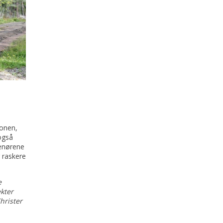
jonen,
også
enørene
 raskere
e
kter
hrister