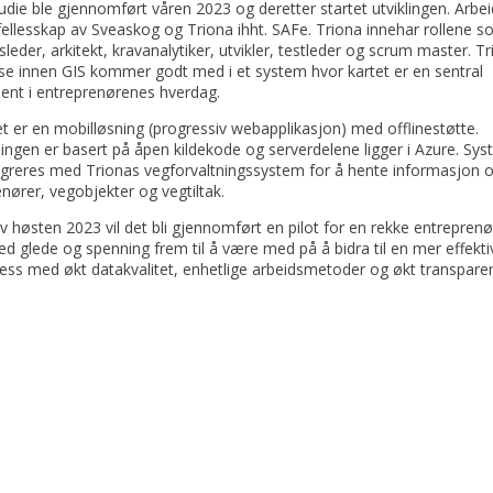
udie ble gjennomført våren 2023 og deretter startet utviklingen. Arbei
 fellesskap av Sveaskog og Triona ihht. SAFe. Triona innehar rollene 
gsleder, arkitekt, kravanalytiker, utvikler, testleder og scrum master. T
se innen GIS kommer godt med i et system hvor kartet er en sentral
nt i entreprenørenes hverdag.
 er en mobilløsning (progressiv webapplikasjon) med offlinestøtte.
ingen er basert på åpen kildekode og serverdelene ligger i Azure. Sy
tegreres med Trionas vegforvaltningssystem for å hente informasjon 
nører, vegobjekter og vegtiltak.
av høsten 2023 vil det bli gjennomført en pilot for en rekke entrepren
ed glede og spenning frem til å være med på å bidra til en mer effekti
ess med økt datakvalitet, enhetlige arbeidsmetoder og økt transpare