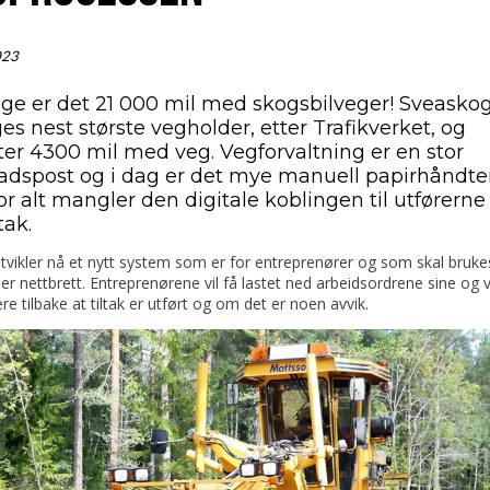
023
rige er det 21 000 mil med skogsbilveger! Sveaskog
es nest største vegholder, etter Trafikverket, og
lter 4300 mil med veg. Vegforvaltning er en stor
adspost og i dag er det mye manuell papirhåndter
r alt mangler den digitale koblingen til utførerne
tak.
tvikler nå et nytt system som er for entreprenører og som skal bruke
ler nettbrett. Entreprenørene vil få lastet ned arbeidsordrene sine og v
re tilbake at tiltak er utført og om det er noen avvik.