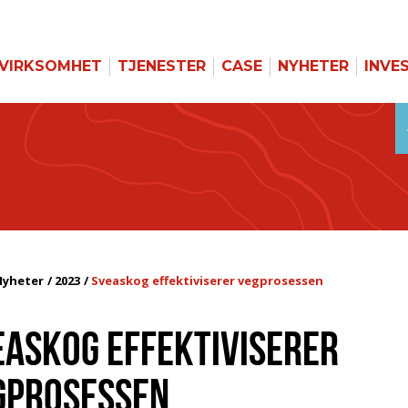
VIRKSOMHET
TJENESTER
CASE
NYHETER
INVE
Nyheter
2023
Sveaskog effektiviserer vegprosessen
EASKOG EFFEKTIVISERER
GPROSESSEN