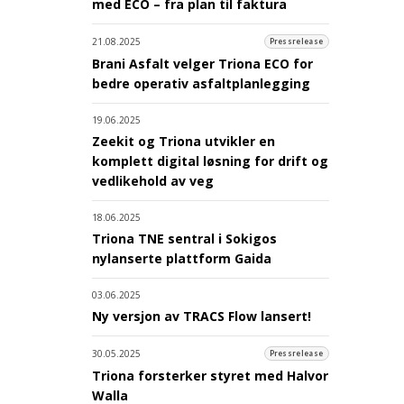
med ECO – fra plan til faktura
21.08.2025
Pressrelease
Brani Asfalt velger Triona ECO for
bedre operativ asfaltplanlegging
19.06.2025
Zeekit og Triona utvikler en
komplett digital løsning for drift og
vedlikehold av veg
18.06.2025
Triona TNE sentral i Sokigos
nylanserte plattform Gaida
03.06.2025
Ny versjon av TRACS Flow lansert!
30.05.2025
Pressrelease
Triona forsterker styret med Halvor
Walla