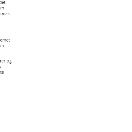
det
som
rionas
stemet
om
ører og
v
ns!