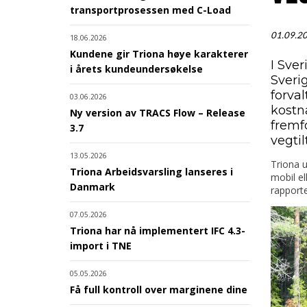
transportprosessen med C-Load
01.09.2
18.06.2026
Kundene gir Triona høye karakterer
I Sve
i årets kundeundersøkelse
Sverig
forva
03.06.2026
kostn
Ny version av TRACS Flow – Release
fremfo
3.7
vegtil
13.05.2026
Triona u
Triona Arbeidsvarsling lanseres i
mobil el
Danmark
rapporte
07.05.2026
Triona har nå implementert IFC 4.3-
import i TNE
05.05.2026
Få full kontroll over marginene dine