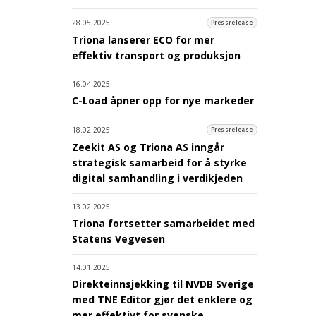
28.05.2025
Pressrelease
Triona lanserer ECO for mer
effektiv transport og produksjon
16.04.2025
C-Load åpner opp for nye markeder
18.02.2025
Pressrelease
Zeekit AS og Triona AS inngår
strategisk samarbeid for å styrke
digital samhandling i verdikjeden
13.02.2025
Triona fortsetter samarbeidet med
Statens Vegvesen
14.01.2025
Direkteinnsjekking til NVDB Sverige
med TNE Editor gjør det enklere og
mer effektivt for svenske