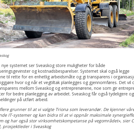
askog
 nye systemet ser Sveaskog store muligheter for både
iseringsgevinster og kostnadsbesparelser. Systemet skal også legge
ne til rette for en enhetlig arbeidsmåte og gi transparens i organisas
liggjøre hvor og når et vegtiltak planlegges og gjennomføres. Det vil 
ansparens mellom Sveaskog og entreprenørene, noe som gir entrepr
er for bedre planlegging av arbeidet. Sveaskog får også tydeligere og
eldinger på utført arbeid.
flere grunner til at vi valgte Triona som leverandør. De kjenner vår
de IT-systemer og kan bidra til at vi oppnår maksimale synergieffe
 og har også stor virksomhetskompetanse på vegområdet», sier C
, prosjektleder i Sveaskog