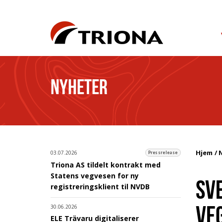
NYHETER
Hjem
03.07.2026
Pressrelease
Triona AS tildelt kontrakt med
Statens vegvesen for ny
SV
registreringsklient til NVDB
VE
30.06.2026
ELE Trävaru digitaliserer