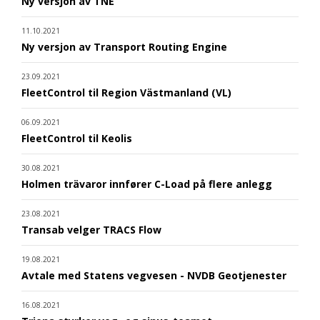
Ny versjon av TNE
11.10.2021
Ny versjon av Transport Routing Engine
23.09.2021
FleetControl til Region Västmanland (VL)
06.09.2021
FleetControl til Keolis
30.08.2021
Holmen trävaror innfører C-Load på flere anlegg
23.08.2021
Transab velger TRACS Flow
19.08.2021
Avtale med Statens vegvesen - NVDB Geotjenester
16.08.2021