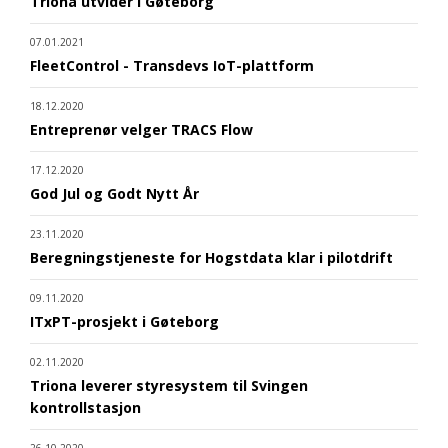
Triona utvider i Gøteborg
07.01.2021
FleetControl - Transdevs IoT-plattform
18.12.2020
Entreprenør velger TRACS Flow
17.12.2020
God Jul og Godt Nytt År
23.11.2020
Beregningstjeneste for Hogstdata klar i pilotdrift
09.11.2020
ITxPT-prosjekt i Gøteborg
02.11.2020
Triona leverer styresystem til Svingen
kontrollstasjon