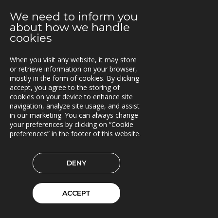
og Nye Veier
We need to inform you
06.05.2019
about how we handle
Brinks Trä velger Timberpro
cookies
02.05.2019
When you visit any website, it may store
Extrico og Mertiva investerer i Trionas aksje
or retrieve information on your browser,
mostly in the form of cookies. By clicking
25.04.2019
accept, you agree to the storing of
Triona forbedrer fergetrafikken på Åland
cookies on your device to enhance site
navigation, analyze site usage, and assist
in our marketing. You can always change
23.04.2019
your preferences by clicking on “Cookie
Fleetech overtas av Triona
preferences” in the footer of this website.
08.04.2019
Ny versjon av Lasset
DENY
01.04.2019
Samarbeidspartner med Drive Sweden
ACCEPT
08.03.2019