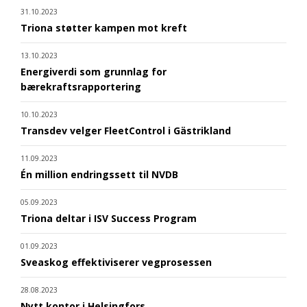
31.10.2023
Triona støtter kampen mot kreft
13.10.2023
Energiverdi som grunnlag for
bærekraftsrapportering
10.10.2023
Transdev velger FleetControl i Gästrikland
11.09.2023
Én million endringssett til NVDB
05.09.2023
Triona deltar i ISV Success Program
01.09.2023
Sveaskog effektiviserer vegprosessen
28.08.2023
Nytt kontor i Helsingfors