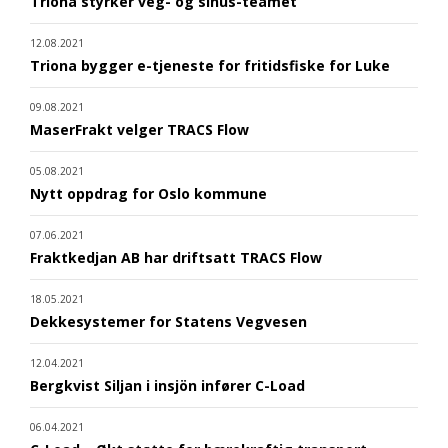
Triona styrker veg- og sinus-teamet
12.08.2021
Triona bygger e-tjeneste for fritidsfiske for Luke
09.08.2021
MaserFrakt velger TRACS Flow
05.08.2021
Nytt oppdrag for Oslo kommune
07.06.2021
Fraktkedjan AB har driftsatt TRACS Flow
18.05.2021
Dekkesystemer for Statens Vegvesen
12.04.2021
Bergkvist Siljan i insjön infører C-Load
06.04.2021