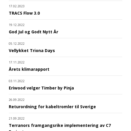
17.02.2023
TRACS Flow 3.0
19.12.2022
God Jul og Godt Nytt År
05.12.2022
Vellykket Triona Days
17.11.2022
Årets klimarapport
03.11.2022
Eriwood velger Timber by Pinja
26.09.2022
Returordning for kabeltromler til Sverige
21.09.2022
Terranors framgangsrike implementering av C7