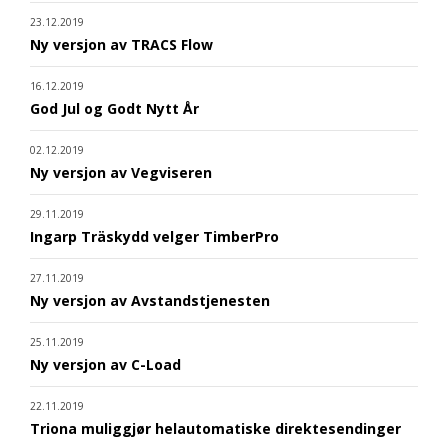
23.12.2019
Ny versjon av TRACS Flow
16.12.2019
God Jul og Godt Nytt År
02.12.2019
Ny versjon av Vegviseren
29.11.2019
Ingarp Träskydd velger TimberPro
27.11.2019
Ny versjon av Avstandstjenesten
25.11.2019
Ny versjon av C-Load
22.11.2019
Triona muliggjør helautomatiske direktesendinger