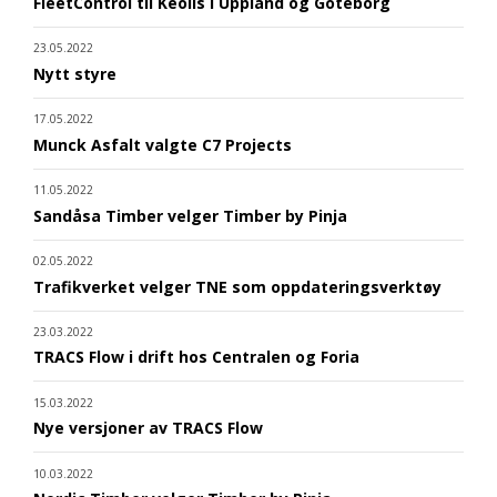
FleetControl til Keolis i Uppland og Göteborg
23.05.2022
Nytt styre
17.05.2022
Munck Asfalt valgte C7 Projects
11.05.2022
Sandåsa Timber velger Timber by Pinja
02.05.2022
Trafikverket velger TNE som oppdateringsverktøy
23.03.2022
TRACS Flow i drift hos Centralen og Foria
15.03.2022
Nye versjoner av TRACS Flow
10.03.2022