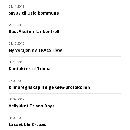
21.11.2019
SINUS til Oslo kommune
29.10.2019
BussAkuten får kontroll
21.10.2019
Ny versjon av TRACS Flow
08.10.2019
Kontakter til Triona
27.09.2019
Klimaregnskap ifølge GHG-protokollen
20.09.2019
Vellykket Triona Days
18.09.2019
Lasset blir C-Load