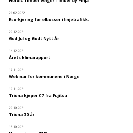
Nordic Timber velger Timber by Pinja
21.02.2022
Eco-kjøring for elbusser i linjetrafikk.
22.12.2021
God Jul og Godt Nytt År
14.12.2021
Årets klimarapport
17.11.2021
Webinar for kommunene i Norge
12.11.2021
Triona kjøper C7 fra Fujitsu
22.10.2021
Triona 30 år
18.10.2021