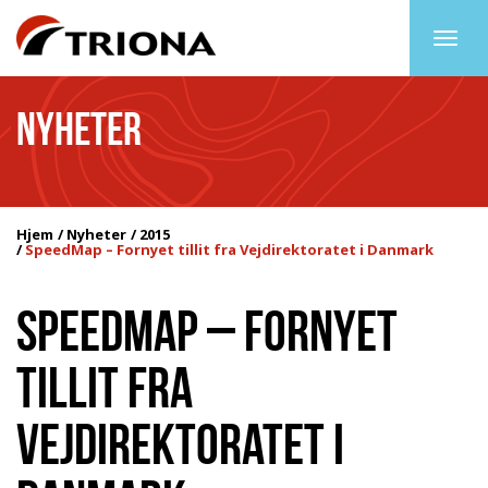
Togg
navig
NYHETER
Hjem
Nyheter
2015
SpeedMap – Fornyet tillit fra Vejdirektoratet i Danmark
SPEEDMAP – FORNYET
TILLIT FRA
VEJDIREKTORATET I