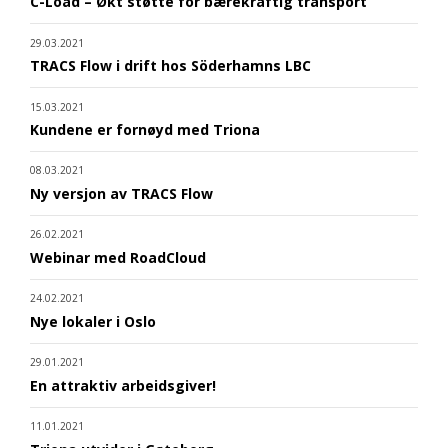
C-Load – Økt støtte for bærekraftig transport
29.03.2021
TRACS Flow i drift hos Söderhamns LBC
15.03.2021
Kundene er fornøyd med Triona
08.03.2021
Ny versjon av TRACS Flow
26.02.2021
Webinar med RoadCloud
24.02.2021
Nye lokaler i Oslo
29.01.2021
En attraktiv arbeidsgiver!
11.01.2021