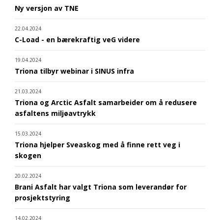
Ny versjon av TNE
22.04.2024
C-Load - en bærekraftig veG videre
19.04.2024
Triona tilbyr webinar i SINUS infra
21.03.2024
Triona og Arctic Asfalt samarbeider om å redusere
asfaltens miljøavtrykk
15.03.2024
Triona hjelper Sveaskog med å finne rett veg i
skogen
20.02.2024
Brani Asfalt har valgt Triona som leverandør for
prosjektstyring
14.02.2024