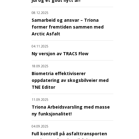
jul og et godt nytt år!
08.12.2025
Samarbeid og ansvar – Triona
former fremtiden sammen med
Arctic Asfalt
04.11.2025
Ny versjon av TRACS Flow
18.09.2025
Biometria effektiviserer
oppdatering av skogsbilveier med
TNE Editor
11.09.2025
Triona Arbeidsvarsling med masse
ny funksjonalitet!
04.09.2025
Full kontroll på asfalttransporten