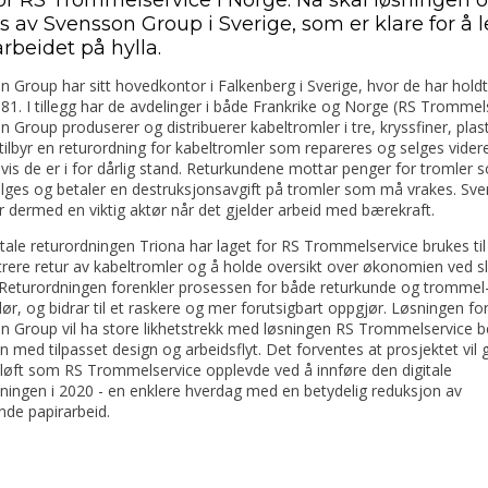
s av Svensson Group i Sverige, som er klare for å 
rbeidet på hylla.
 Group har sitt hovedkontor i Falkenberg i Sverige, hvor de har holdt 
81. I tillegg har de avdelinger i både Frankrike og Norge (RS Trommels
 Group produserer og distribuerer kabeltromler i tre, kryssfiner, plas
 tilbyr en returordning for kabeltromler som repareres og selges videre,
vis de er i for dårlig stand. Returkundene mottar penger for tromler 
elges og betaler en destruksjonsavgift på tromler som må vrakes. Sv
 dermed en viktig aktør når det gjelder arbeid med bærekraft
.
tale returordningen Triona har laget for RS Trommelservice brukes til
rere retur av kabeltromler og å holde oversikt over økonomien ved sl
. Returordningen forenkler prosessen for både returkunde og trommel
ør, og bidrar til et raskere og mer forutsigbart oppgjør. Løsningen fo
 Group vil ha store likhetstrekk med løsningen RS Trommelservice be
 med tilpasset design og arbeidsflyt. Det forventes at prosjektet vil g
øft som RS Trommelservice opplevde ved å innføre den digitale
ningen i 2020 - en enklere hverdag med en betydelig reduksjon av
nde papirarbeid.