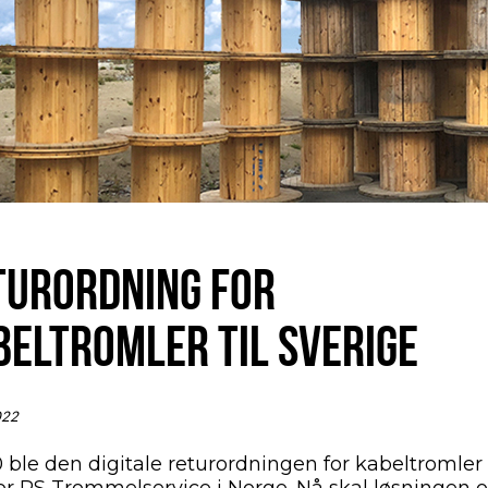
TURORDNING FOR
BELTROMLER TIL SVERIGE
022
 ble den digitale returordningen for kabeltromler s
 for RS Trommelservice i Norge. Nå skal løsningen 