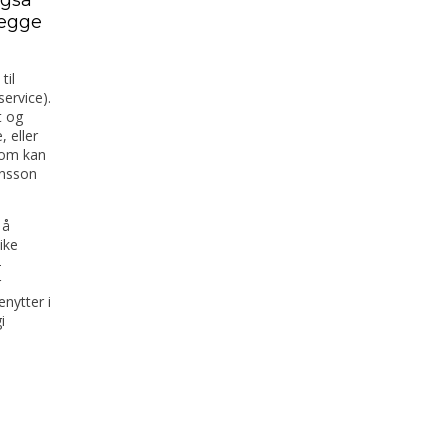
legge
til
ervice).
t og
 eller
som kan
ensson
 å
ike
-
r
nytter i
i