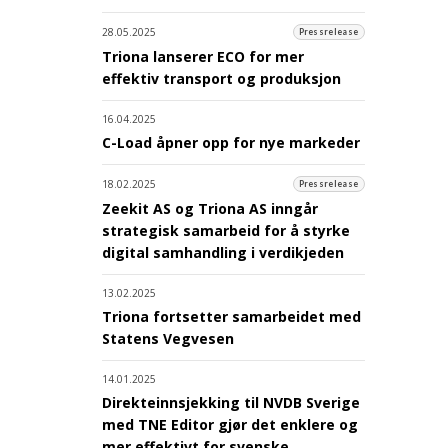
28.05.2025
Pressrelease
Triona lanserer ECO for mer
effektiv transport og produksjon
16.04.2025
C-Load åpner opp for nye markeder
18.02.2025
Pressrelease
Zeekit AS og Triona AS inngår
strategisk samarbeid for å styrke
digital samhandling i verdikjeden
13.02.2025
Triona fortsetter samarbeidet med
Statens Vegvesen
14.01.2025
Direkteinnsjekking til NVDB Sverige
med TNE Editor gjør det enklere og
mer effektivt for svenske