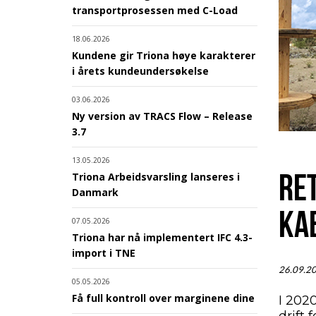
transportprosessen med C-Load
18.06.2026
Kundene gir Triona høye karakterer
i årets kundeundersøkelse
03.06.2026
Ny version av TRACS Flow – Release
3.7
13.05.2026
RE
Triona Arbeidsvarsling lanseres i
Danmark
KA
07.05.2026
Triona har nå implementert IFC 4.3-
import i TNE
26.09.2
05.05.2026
Få full kontroll over marginene dine
I 2020
drift