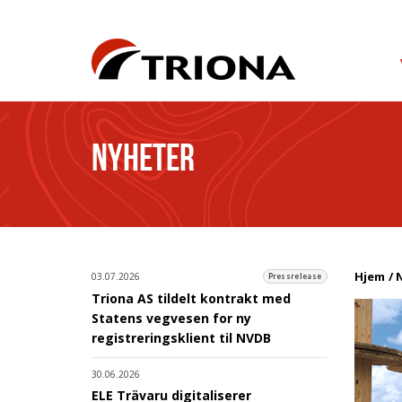
NYHETER
Hjem
03.07.2026
Pressrelease
Triona AS tildelt kontrakt med
Statens vegvesen for ny
registreringsklient til NVDB
30.06.2026
ELE Trävaru digitaliserer