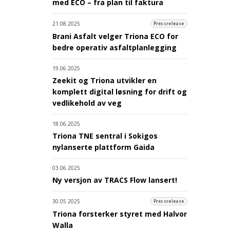
med ECO – fra plan til faktura
21.08.2025
Pressrelease
Brani Asfalt velger Triona ECO for
bedre operativ asfaltplanlegging
19.06.2025
Zeekit og Triona utvikler en
komplett digital løsning for drift og
vedlikehold av veg
18.06.2025
Triona TNE sentral i Sokigos
nylanserte plattform Gaida
03.06.2025
Ny versjon av TRACS Flow lansert!
30.05.2025
Pressrelease
Triona forsterker styret med Halvor
Walla