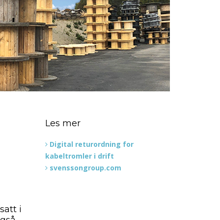
Les mer
Digital returordning for
kabeltromler i drift
svenssongroup.com
att i
også