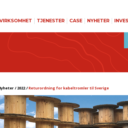
VIRKSOMHET
TJENESTER
CASE
NYHETER
INVE
Nyheter
2022
Returordning for kabeltromler til Sverige