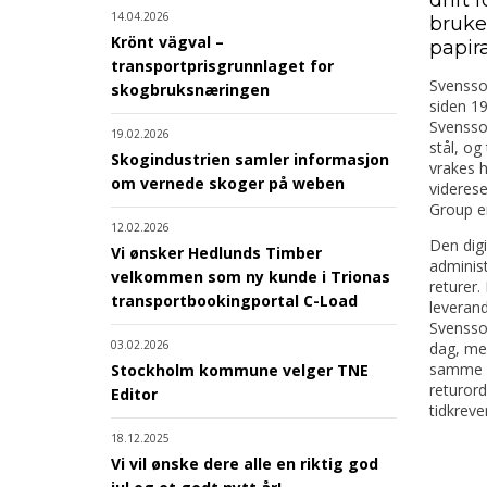
14.04.2026
bruke
Krönt vägval –
papira
transportprisgrunnlaget for
Svensson
skogbruksnæringen
siden 19
Svensson
19.02.2026
stål, og
Skogindustrien samler informasjon
vrakes h
om vernede skoger på weben
videres
Group er
12.02.2026
Den digi
Vi ønsker Hedlunds Timber
administ
velkommen som ny kunde i Trionas
returer
transportbookingportal C-Load
leverand
Svensson
03.02.2026
dag, men
samme l
Stockholm kommune velger TNE
returord
Editor
tidkreve
18.12.2025
Vi vil ønske dere alle en riktig god