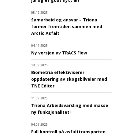
jul og et godt nytt år!
08.12.2025
Samarbeid og ansvar – Triona
former fremtiden sammen med
Arctic Asfalt
04.11.2025
Ny versjon av TRACS Flow
18.09.2025
Biometria effektiviserer
oppdatering av skogsbilveier med
TNE Editor
11.09.2025
Triona Arbeidsvarsling med masse
ny funksjonalitet!
04.09.2025
Full kontroll på asfalttransporten