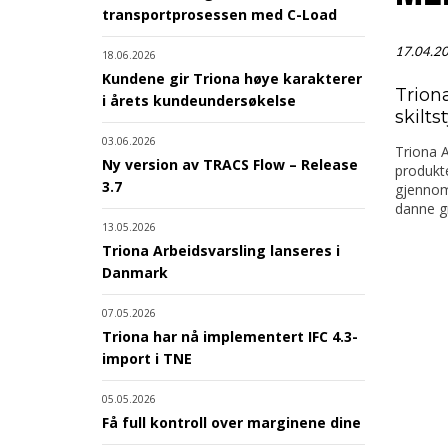
transportprosessen med C-Load
17.04.2
18.06.2026
Kundene gir Triona høye karakterer
Trion
i årets kundeundersøkelse
skilt
03.06.2026
Triona A
Ny version av TRACS Flow – Release
produkt
3.7
gjennom
danne gr
13.05.2026
Triona Arbeidsvarsling lanseres i
Danmark
07.05.2026
Triona har nå implementert IFC 4.3-
import i TNE
05.05.2026
Få full kontroll over marginene dine