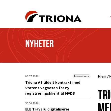
NYHETER
Hjem
03.07.2026
Pressrelease
Triona AS tildelt kontrakt med
Statens vegvesen for ny
TRI
registreringsklient til NVDB
ME
30.06.2026
ELE Trävaru digitaliserer