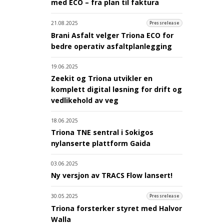
med ECO – fra plan til faktura
21.08.2025
Pressrelease
Brani Asfalt velger Triona ECO for
bedre operativ asfaltplanlegging
19.06.2025
Zeekit og Triona utvikler en
komplett digital løsning for drift og
vedlikehold av veg
18.06.2025
Triona TNE sentral i Sokigos
nylanserte plattform Gaida
03.06.2025
Ny versjon av TRACS Flow lansert!
30.05.2025
Pressrelease
Triona forsterker styret med Halvor
Walla