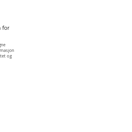
 for
gne
rmasjon
tet og