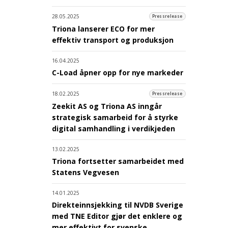
28.05.2025
Pressrelease
Triona lanserer ECO for mer
effektiv transport og produksjon
16.04.2025
C-Load åpner opp for nye markeder
18.02.2025
Pressrelease
Zeekit AS og Triona AS inngår
strategisk samarbeid for å styrke
digital samhandling i verdikjeden
13.02.2025
Triona fortsetter samarbeidet med
Statens Vegvesen
14.01.2025
Direkteinnsjekking til NVDB Sverige
med TNE Editor gjør det enklere og
mer effektivt for svenske