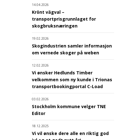
14.04.2026
Krönt vägval –
transportprisgrunnlaget for
skogbruksnæringen
19.02.2026
Skogindustrien samler informasjon
om vernede skoger på weben
12.02.2026
Vi ønsker Hedlunds Timber
velkommen som ny kunde i Trionas
transportbookingportal C-Load
03.02.2026
Stockholm kommune velger TNE
Editor
18.12.2025
Vi vil ønske dere alle en riktig god