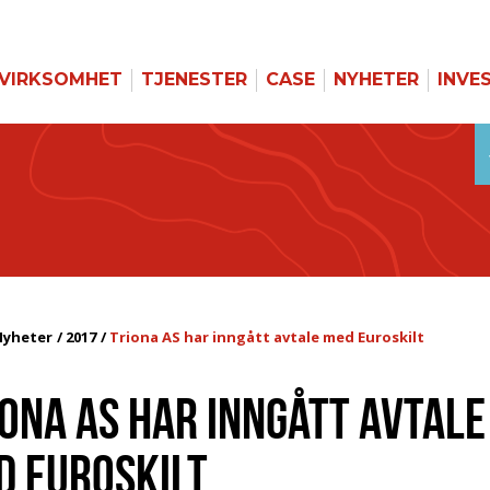
VIRKSOMHET
TJENESTER
CASE
NYHETER
INVE
Nyheter
2017
Triona AS har inngått avtale med Euroskilt
ONA AS HAR INNGÅTT AVTALE
D EUROSKILT