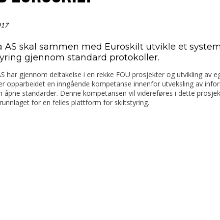
017
a AS skal sammen med Euroskilt utvikle et system
styring gjennom standard protokoller.
S har gjennom deltakelse i en rekke FOU prosjekter og utvikling av e
er opparbeidet en inngående kompetanse innenfor utveksling av info
 åpne standarder. Denne kompetansen vil videreføres i dette prosjek
unnlaget for en felles plattform for skiltstyring.