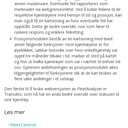
annen maskinvare. Eventuelle feil rapporteres som
merknader via webgrensesnittet. Ved å koble feilene til de
respektive kjøretøyene med hensyn til tid og posisjon, kan
man også få en kartvisning av hvor eventuelle feil har
oppstått. Dette gir bedre oversikt, noe som fører til
raskere respons og enklere feilretting.
Posisjonsmodulen består av en kartvisning med blant
annet følgende funksjoner: Hvor kjøretøyene er for
øyeblikket, søkbar historikk over hvor enkeltkjøretøy var
opptil tre måneder tilbake i tid, marker et sted på kartet
og finn ut hvilke kjøretøyer som var i nærhet til enhver tid
osv. Gjennom webifiseringen av posisjonsmodulen økes
tilgjengeligheten til funksjonene slik at de kan brukes av
flere ulike avdelinger i et selskap.
Den første til å bruke webversjonen av FleetAnalyzer er
Transdev, som nå har en enda bedre oversikt over statusen til
sine kjøretøy.
Les mer
FleetControl