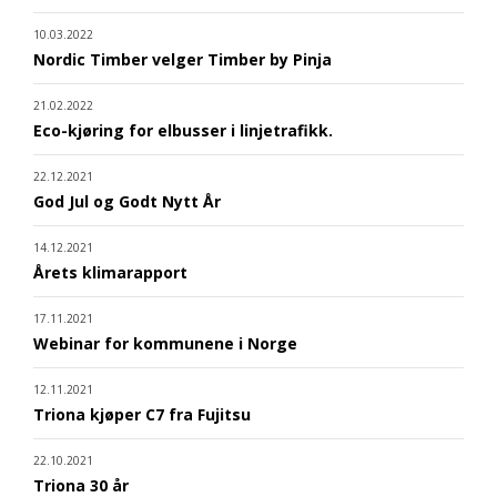
10.03.2022
Nordic Timber velger Timber by Pinja
21.02.2022
Eco-kjøring for elbusser i linjetrafikk.
22.12.2021
God Jul og Godt Nytt År
14.12.2021
Årets klimarapport
17.11.2021
Webinar for kommunene i Norge
12.11.2021
Triona kjøper C7 fra Fujitsu
22.10.2021
Triona 30 år