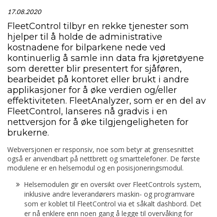
17.08.2020
FleetControl tilbyr en rekke tjenester som
hjelper til å holde de administrative
kostnadene for bilparkene nede ved
kontinuerlig å samle inn data fra kjøretøyene
som deretter blir presentert for sjåføren,
bearbeidet på kontoret eller brukt i andre
applikasjoner for å øke verdien og/eller
effektiviteten. FleetAnalyzer, som er en del av
FleetControl, lanseres nå gradvis i en
nettversjon for å øke tilgjengeligheten for
brukerne.
Webversjonen er responsiv, noe som betyr at grensesnittet
også er anvendbart på nettbrett og smarttelefoner. De første
modulene er en helsemodul og en posisjoneringsmodul.
Helsemodulen gir en oversikt over FleetControls system,
inklusive andre leverandørers maskin- og programvare
som er koblet til FleetControl via et såkalt dashbord. Det
er nå enklere enn noen gang å legge til overvåking for