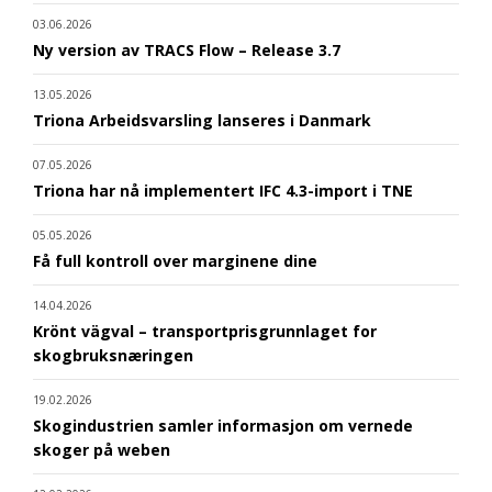
03.06.2026
Ny version av TRACS Flow – Release 3.7
13.05.2026
Triona Arbeidsvarsling lanseres i Danmark
07.05.2026
Triona har nå implementert IFC 4.3-import i TNE
05.05.2026
Få full kontroll over marginene dine
14.04.2026
Krönt vägval – transportprisgrunnlaget for
skogbruksnæringen
19.02.2026
Skogindustrien samler informasjon om vernede
skoger på weben