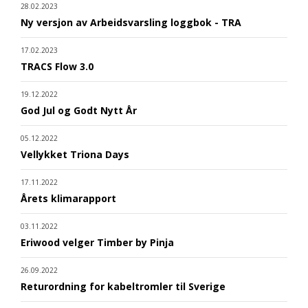
28.02.2023
Ny versjon av Arbeidsvarsling loggbok - TRA
17.02.2023
TRACS Flow 3.0
19.12.2022
God Jul og Godt Nytt År
05.12.2022
Vellykket Triona Days
17.11.2022
Årets klimarapport
03.11.2022
Eriwood velger Timber by Pinja
26.09.2022
Returordning for kabeltromler til Sverige