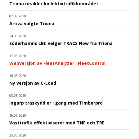
Triona utvikler kollektivtrafikkområdet
07.09.2020
Arriva valgte Triona
24.08.2020
Söderhamns LBC velger TRACS Flow fra Triona
17.08.2020
Webversjon av FleetAnalyzer i FleetControl
10.08.2020
Ny versjon av C-Load
03.08.2020
Ingarp träskydd er i gang med Timberpro
16.06.2020
Västtrafik effektiviserer med TNE och TRE
25.05.2020