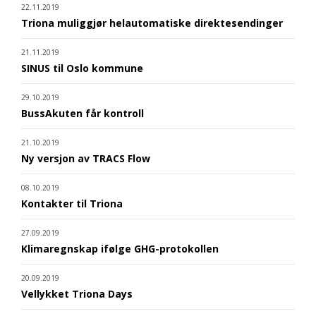
22.11.2019
Triona muliggjør helautomatiske direktesendinger
21.11.2019
SINUS til Oslo kommune
29.10.2019
BussAkuten får kontroll
21.10.2019
Ny versjon av TRACS Flow
08.10.2019
Kontakter til Triona
27.09.2019
Klimaregnskap ifølge GHG-protokollen
20.09.2019
Vellykket Triona Days