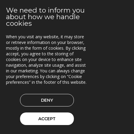
05.08.2019
We need to inform you
Nye versjoner av Lasset (1.31.0 og 1.32.0)
about how we handle
cookies
28.06.2019
SINUS til Statens vegvesen
When you visit any website, it may store
24.06.2019
or retrieve information on your browser,
mostly in the form of cookies. By clicking
Rammeavtale med Atlas Logistik
accept, you agree to the storing of
cookies on your device to enhance site
13.06.2019
navigation, analyze site usage, and assist
Triona bidrar til BIM-standardisering
in our marketing. You can always change
your preferences by clicking on “Cookie
10.06.2019
preferences” in the footer of this website.
Fleetech medlem i ItxPT
04.06.2019
DENY
Samarbeid for økt transporteffektivitet
14.05.2019
ACCEPT
Siljan inn i Lasset