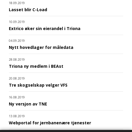
18.09.2019
Lasset blir C-Load
10.09.2019
Extrico øker sin eierandel i Triona
04.09.2019
Nytt hovedlager for måledata
28.08.2019
Triona ny medlem i BEAst
20.08.2019
Tre skogselskap velger VFS
16.08.2019
Ny versjon av TNE
13.08.2019
Webportal for jernbanenære tjenester