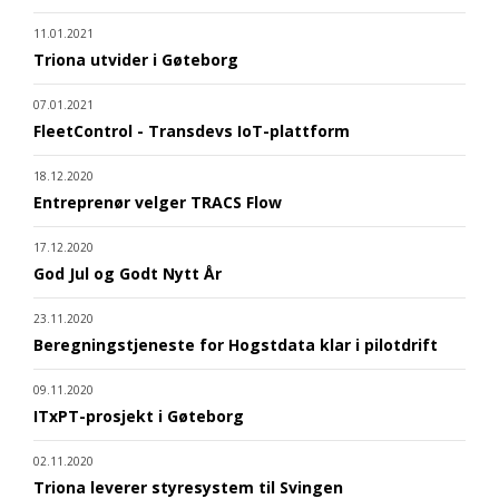
11.01.2021
Triona utvider i Gøteborg
07.01.2021
FleetControl - Transdevs IoT-plattform
18.12.2020
Entreprenør velger TRACS Flow
17.12.2020
God Jul og Godt Nytt År
23.11.2020
Beregningstjeneste for Hogstdata klar i pilotdrift
09.11.2020
ITxPT-prosjekt i Gøteborg
02.11.2020
Triona leverer styresystem til Svingen