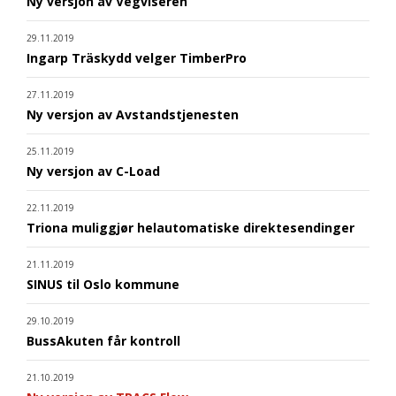
Ny versjon av Vegviseren
29.11.2019
Ingarp Träskydd velger TimberPro
27.11.2019
Ny versjon av Avstandstjenesten
25.11.2019
Ny versjon av C-Load
22.11.2019
Triona muliggjør helautomatiske direktesendinger
21.11.2019
SINUS til Oslo kommune
29.10.2019
BussAkuten får kontroll
21.10.2019