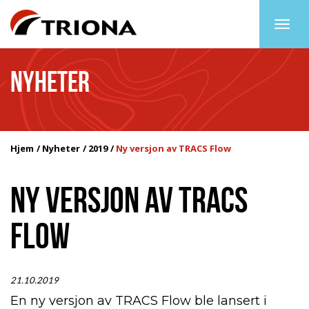
Togg
navig
NYHETER
Hjem
Nyheter
2019
Ny versjon av TRACS Flow
NY VERSJON AV TRACS
FLOW
21.10.2019
En ny versjon av TRACS Flow ble lansert i