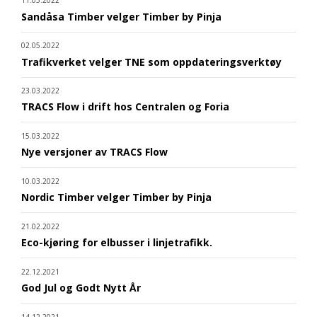
Sandåsa Timber velger Timber by Pinja
02.05.2022
Trafikverket velger TNE som oppdateringsverktøy
23.03.2022
TRACS Flow i drift hos Centralen og Foria
15.03.2022
Nye versjoner av TRACS Flow
10.03.2022
Nordic Timber velger Timber by Pinja
21.02.2022
Eco-kjøring for elbusser i linjetrafikk.
22.12.2021
God Jul og Godt Nytt År
14.12.2021