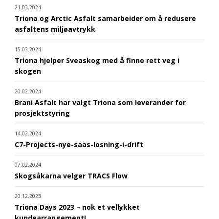
21.03.2024
Triona og Arctic Asfalt samarbeider om å redusere
asfaltens miljøavtrykk
15.03.2024
Triona hjelper Sveaskog med å finne rett veg i
skogen
20.02.2024
Brani Asfalt har valgt Triona som leverandør for
prosjektstyring
14.02.2024
C7-Projects-nye-saas-losning-i-drift
07.02.2024
Skogsåkarna velger TRACS Flow
20.12.2023
Triona Days 2023 – nok et vellykket
kundearrangement!