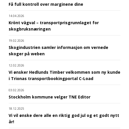
Få full kontroll over marginene dine
14.04.2026
Krönt vägval – transportprisgrunnlaget for
skogbruksnæringen
19.02.2026
Skogindustrien samler informasjon om vernede
skoger på weben
12.02.2026
Vi ønsker Hedlunds Timber velkommen som ny kunde
i Trionas transportbookingportal C-Load
03.02.2026
Stockholm kommune velger TNE Editor
18.12.2025
Vi vil ønske dere alle en riktig god jul og et godt nytt
år!