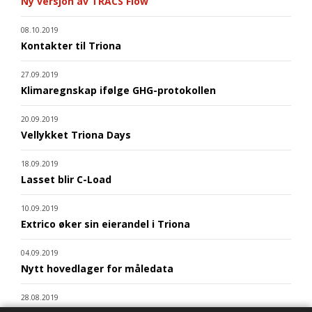
Ny versjon av TRACS Flow
08.10.2019
Kontakter til Triona
27.09.2019
Klimaregnskap ifølge GHG-protokollen
20.09.2019
Vellykket Triona Days
18.09.2019
Lasset blir C-Load
10.09.2019
Extrico øker sin eierandel i Triona
04.09.2019
Nytt hovedlager for måledata
28.08.2019