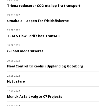
05.09.2022
Triona reduserer CO2-utslipp fra transport
29.08.2022
Omakala – appen for fritidsfiskerne
22.08.2022
TRACS Flow i drift hos TransAB
18.08.2022
C-Load moderniseres
20.06.2022
FleetControl til Keolis i Uppland og Göteborg
23.05.2022
Nytt styre
17.05.2022
Munck Asfalt valgte C7 Projects
11.05.2022