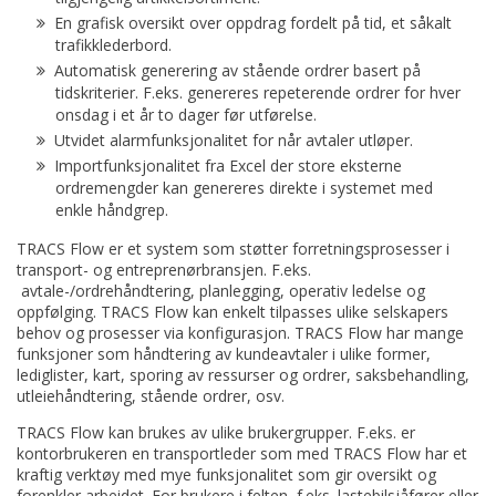
En grafisk oversikt over oppdrag fordelt på tid, et såkalt
trafikklederbord.
Automatisk generering av stående ordrer basert på
tidskriterier. F.eks. genereres repeterende ordrer for hver
onsdag i et år to dager før utførelse.
Utvidet alarmfunksjonalitet for når avtaler utløper.
Importfunksjonalitet fra Excel der store eksterne
ordremengder kan genereres direkte i systemet med
enkle håndgrep.
TRACS Flow er et system som støtter forretningsprosesser i
transport- og entreprenørbransjen. F.eks.
avtale-/ordrehåndtering, planlegging, operativ ledelse og
oppfølging. TRACS Flow kan enkelt tilpasses ulike selskapers
behov og prosesser via konfigurasjon. TRACS Flow har mange
funksjoner som håndtering av kundeavtaler i ulike former,
lediglister, kart, sporing av ressurser og ordrer, saksbehandling,
utleiehåndtering, stående ordrer, osv.
TRACS Flow kan brukes av ulike brukergrupper. F.eks. er
kontorbrukeren en transportleder som med TRACS Flow har et
kraftig verktøy med mye funksjonalitet som gir oversikt og
forenkler arbeidet. For brukere i felten, f.eks. lastebilsjåfører eller