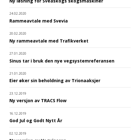
Ny løsning for Sveaskogs skogsmaskiner
24.02.2020
Rammeavtale med Svevia
20.02.2020
Ny rammeavtale med Trafikverket
27.01.2020
Sinus tar i bruk den nye vegsystemreferansen
21.01.2020
Eier øker sin beholdning av Trionaaksjer
23.12.2019
Ny versjon av TRACS Flow
16.12.2019
God Jul og Godt Nytt År
02.12.2019