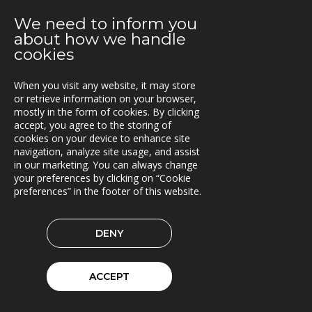
Triona ny medlem i BEAst
We need to inform you
20.08.2019
about how we handle
Tre skogselskap velger VFS
cookies
16.08.2019
When you visit any website, it may store
Ny versjon av TNE
or retrieve information on your browser,
mostly in the form of cookies. By clicking
13.08.2019
accept, you agree to the storing of
Webportal for jernbanenære tjenester
cookies on your device to enhance site
navigation, analyze site usage, and assist
in our marketing. You can always change
05.08.2019
your preferences by clicking on “Cookie
Nye versjoner av Lasset (1.31.0 og 1.32.0)
preferences” in the footer of this website.
28.06.2019
SINUS til Statens vegvesen
DENY
24.06.2019
Rammeavtale med Atlas Logistik
ACCEPT
13.06.2019