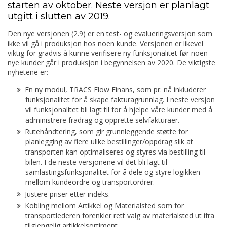
starten av oktober. Neste versjon er planlagt
utgitt i slutten av 2019.
Den nye versjonen (2.9) er en test- og evalueringsversjon som
ikke vil gå i produksjon hos noen kunde. Versjonen er likevel
viktig for gradvis å kunne verifisere ny funksjonalitet før noen
nye kunder går i produksjon i begynnelsen av 2020. De viktigste
nyhetene er:
En ny modul, TRACS Flow Finans, som pr. nå inkluderer
funksjonalitet for å skape fakturagrunnlag. I neste versjon
vil funksjonalitet bli lagt til for å hjelpe våre kunder med å
administrere fradrag og opprette selvfakturaer.
Rutehåndtering, som gir grunnleggende støtte for
planlegging av flere ulike bestillinger/oppdrag slik at
transporten kan optimaliseres og styres via bestilling til
bilen. I de neste versjonene vil det bli lagt til
samlastingsfunksjonalitet for å dele og styre logikken
mellom kundeordre og transportordrer.
Justere priser etter indeks.
Kobling mellom Artikkel og Materialsted som for
transportlederen forenkler rett valg av materialsted ut ifra
tilgjengelig artikkelsortiment.