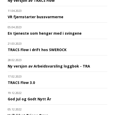
Ny versjon av TRACS Flow
11.04.2023
VR fjernstarter bussvarmerne
05.04.2023
En tjeneste som henger med i svingene
21.03.2023
TRACS Flow i drift hos SWEROCK
28.02.2023
Ny versjon av Arbeidsvarsling loggbok - TRA
17.02.2023
TRACS Flow 3.0
19.12.2022
God Jul og Godt Nytt År
05.12.2022