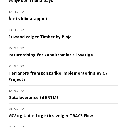
Vellykket Triona Days
17.11.2022
Årets klimarapport
03.11.2022
Eriwood velger Timber by Pinja
26.09.2022
Returordning for kabeltromler til Sverige
21.09.2022
Terranors framgangsrike implementering av C7
Projects
12.09.2022
Dataleveranse til ERTMS
08.09.2022
VSV og Unite Logistics velger TRACS Flow