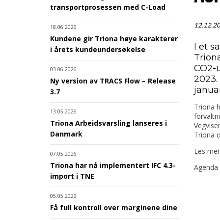
transportprosessen med C-Load
12.12.2
18.06.2026
Kundene gir Triona høye karakterer
I et 
i årets kundeundersøkelse
Trion
CO2-ut
03.06.2026
2023. 
Ny version av TRACS Flow – Release
janua
3.7
Triona h
13.05.2026
forvaltn
Triona Arbeidsvarsling lanseres i
Vegviser
Danmark
Triona o
Les me
07.05.2026
Triona har nå implementert IFC 4.3-
Agenda 
import i TNE
05.05.2026
Få full kontroll over marginene dine