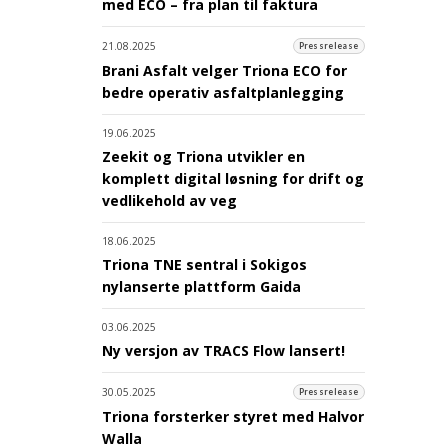
med ECO – fra plan til faktura
21.08.2025
Pressrelease
Brani Asfalt velger Triona ECO for
bedre operativ asfaltplanlegging
19.06.2025
Zeekit og Triona utvikler en
komplett digital løsning for drift og
vedlikehold av veg
18.06.2025
Triona TNE sentral i Sokigos
nylanserte plattform Gaida
03.06.2025
Ny versjon av TRACS Flow lansert!
30.05.2025
Pressrelease
Triona forsterker styret med Halvor
Walla