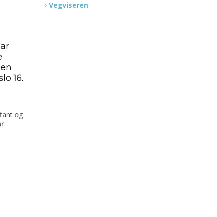
Vegviseren
har
e
den
lo 16.
tant og
ar