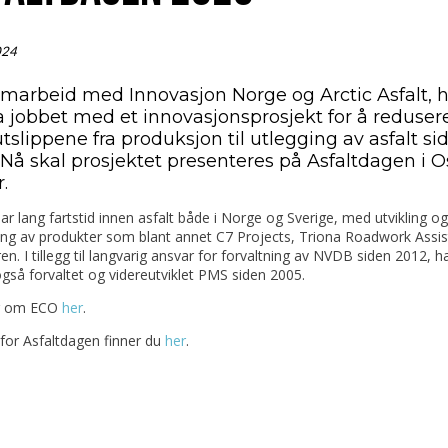
024
samarbeid med Innovasjon Norge og Arctic Asfalt, 
a jobbet med et innovasjonsprosjekt for å reduser
slippene fra produksjon til utlegging av asfalt si
Nå skal prosjektet presenteres på Asfaltdagen i Os
r.
ar lang fartstid innen asfalt både i Norge og Sverige, med utvikling og
ing av produkter som blant annet C7 Projects, Triona Roadwork Assis
en. I tillegg til langvarig ansvar for forvaltning av NVDB siden 2012, h
gså forvaltet og videreutviklet PMS siden 2005.
r om ECO
her
.
for Asfaltdagen finner du
her
.