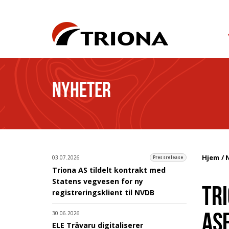
NYHETER
Hjem
03.07.2026
Pressrelease
Triona AS tildelt kontrakt med
Statens vegvesen for ny
TR
registreringsklient til NVDB
AS
30.06.2026
ELE Trävaru digitaliserer