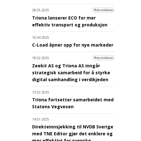
28.05.2025
Pressrelease
Triona lanserer ECO for mer
effektiv transport og produksjon
16.04.2025
C-Load åpner opp for nye markeder
18.02.2025
Pressrelease
Zeekit AS og Triona AS inngår
strategisk samarbeid for å styrke
digital samhandling i verdikjeden
13.02.2025
Triona fortsetter samarbeidet med
Statens Vegvesen
14.01.2025
Direkteinnsjekking til NVDB Sverige
med TNE Editor gjør det enklere og
mer effektivt for svenske