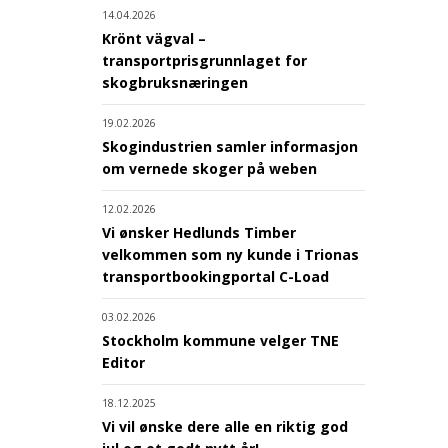
14.04.2026
Krönt vägval –
transportprisgrunnlaget for
skogbruksnæringen
19.02.2026
Skogindustrien samler informasjon
om vernede skoger på weben
12.02.2026
Vi ønsker Hedlunds Timber
velkommen som ny kunde i Trionas
transportbookingportal C-Load
03.02.2026
Stockholm kommune velger TNE
Editor
18.12.2025
Vi vil ønske dere alle en riktig god