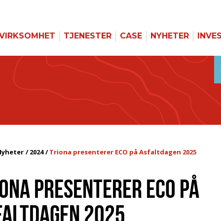
VIRKSOMHET
TJENESTER
CASE
NYHETER
INVE
Nyheter
2024
Triona presenterer ECO på Asfaltdagen 2025
IONA PRESENTERER ECO PÅ
FALTDAGEN 2025