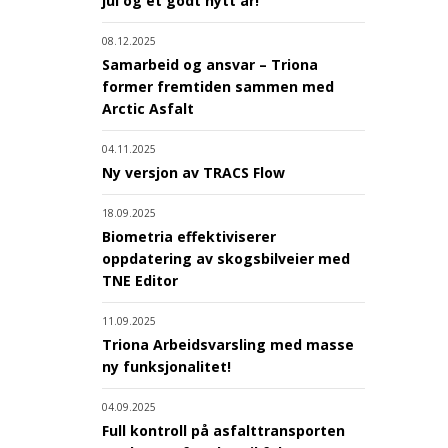
jul og et godt nytt år!
08.12.2025
Samarbeid og ansvar – Triona
former fremtiden sammen med
Arctic Asfalt
04.11.2025
Ny versjon av TRACS Flow
18.09.2025
Biometria effektiviserer
oppdatering av skogsbilveier med
TNE Editor
11.09.2025
Triona Arbeidsvarsling med masse
ny funksjonalitet!
04.09.2025
Full kontroll på asfalttransporten