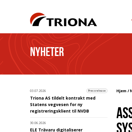
NYHETER
Hjem
03.07.2026
Pressrelease
Triona AS tildelt kontrakt med
Statens vegvesen for ny
AS
registreringsklient til NVDB
SYS
30.06.2026
ELE Trävaru digitaliserer