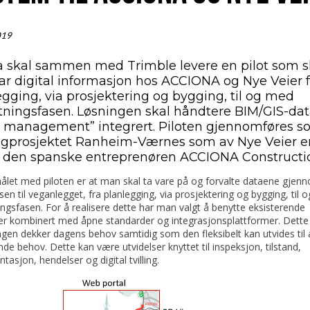
019
a skal sammen med Trimble levere en pilot som s
tar digital informasjon hos ACCIONA og Nye Veier f
egging, via prosjektering og bygging, til og med
ltningsfasen. Løsningen skal håndtere BIM/GIS-da
t management” integrert. Piloten gjennomføres s
egprosjektet Ranheim-Værnes som av Nye Veier e
lt den spanske entreprenøren ACCIONA Constructi
let med piloten er at man skal ta vare på og forvalte dataene gjen
usen til veganlegget, fra planlegging, via prosjektering og bygging, til
ingsfasen. For å realisere dette har man valgt å benytte eksisterende
er kombinert med åpne standarder og integrasjonsplattformer. Dette 
ngen dekker dagens behov samtidig som den fleksibelt kan utvides til
 behov. Dette kan være utvidelser knyttet til inspeksjon, tilstand,
asjon, hendelser og digital tvilling.