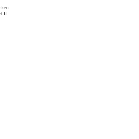
anken
 til