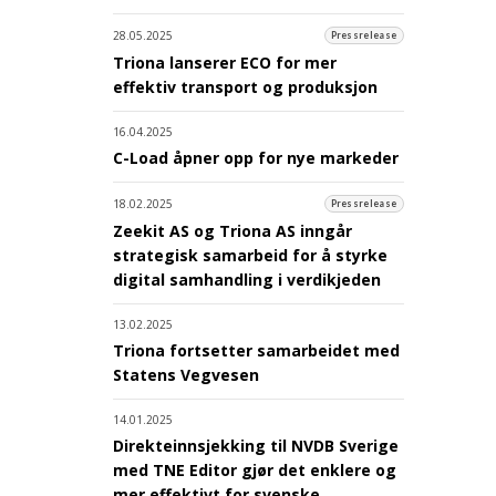
28.05.2025
Pressrelease
Triona lanserer ECO for mer
effektiv transport og produksjon
16.04.2025
C-Load åpner opp for nye markeder
18.02.2025
Pressrelease
Zeekit AS og Triona AS inngår
strategisk samarbeid for å styrke
digital samhandling i verdikjeden
13.02.2025
Triona fortsetter samarbeidet med
Statens Vegvesen
14.01.2025
Direkteinnsjekking til NVDB Sverige
med TNE Editor gjør det enklere og
mer effektivt for svenske