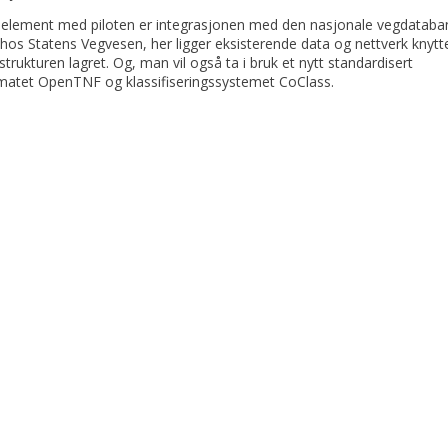
ig element med piloten er integrasjonen med den nasjonale vegdatab
os Statens Vegvesen, her ligger eksisterende data og nettverk knyttet
strukturen lagret. Og, man vil også ta i bruk et nytt standardisert
matet OpenTNF og klassifiseringssystemet CoClass.