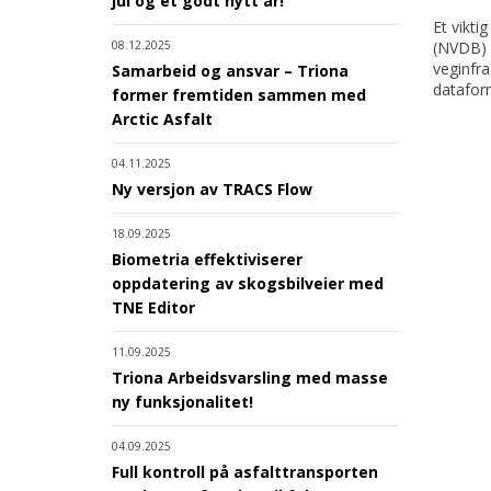
jul og et godt nytt år!
Et vikt
08.12.2025
(NVDB) h
veginfra
Samarbeid og ansvar – Triona
datafor
former fremtiden sammen med
Arctic Asfalt
04.11.2025
Ny versjon av TRACS Flow
18.09.2025
Biometria effektiviserer
oppdatering av skogsbilveier med
TNE Editor
11.09.2025
Triona Arbeidsvarsling med masse
ny funksjonalitet!
04.09.2025
Full kontroll på asfalttransporten