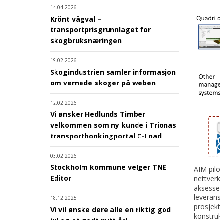
14.04.2026
Krönt vägval –
transportprisgrunnlaget for
skogbruksnæringen
19.02.2026
Skogindustrien samler informasjon
om vernede skoger på weben
12.02.2026
Vi ønsker Hedlunds Timber
velkommen som ny kunde i Trionas
transportbookingportal C-Load
03.02.2026
Stockholm kommune velger TNE
AIM pil
Editor
nettver
aksesser
leverans
18.12.2025
prosjekt
Vi vil ønske dere alle en riktig god
konstru