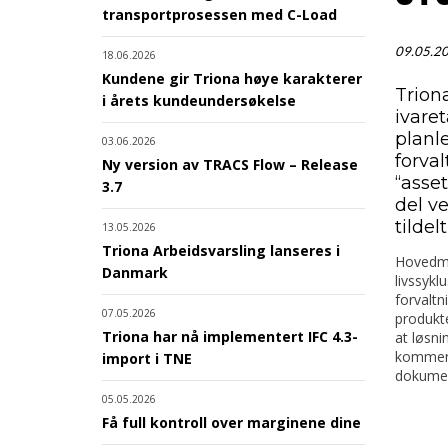
transportprosessen med C-Load
09.05.2
18.06.2026
Kundene gir Triona høye karakterer
Trion
i årets kundeundersøkelse
ivare
planl
03.06.2026
forva
Ny version av TRACS Flow – Release
“asse
3.7
del v
tilde
13.05.2026
Triona Arbeidsvarsling lanseres i
Hovedmå
Danmark
livssykl
forvaltn
07.05.2026
produkt
Triona har nå implementert IFC 4.3-
at løsni
kommende
import i TNE
dokument
05.05.2026
Få full kontroll over marginene dine