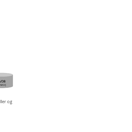
ler og
e