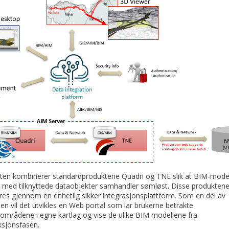
oten kombinerer standardproduktene Quadri og TNE slik at BIM-model
k med tilknyttede dataobjekter samhandler sømløst. Disse produkten
es gjennom en enhetlig sikker integrasjonsplattform. Som en del av
en vil det utvikles en Web portal som lar brukerne betrakte
områdene i egne kartlag og vise de ulike BIM modellene fra
ksjonsfasen.