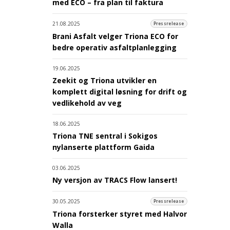
med ECO – fra plan til faktura
21.08.2025
Pressrelease
Brani Asfalt velger Triona ECO for
bedre operativ asfaltplanlegging
19.06.2025
Zeekit og Triona utvikler en
komplett digital løsning for drift og
vedlikehold av veg
18.06.2025
Triona TNE sentral i Sokigos
nylanserte plattform Gaida
03.06.2025
Ny versjon av TRACS Flow lansert!
30.05.2025
Pressrelease
Triona forsterker styret med Halvor
Walla