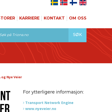
STORER
KARRIERE
KONTAKT
OM OSS
SØK
 og Nye Veier
ENT
For ytterligere informasjon:
Transport Network Engine
IER
www.nyeveier.no