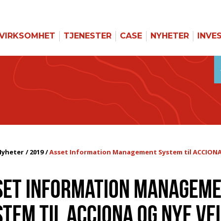
VIRKSOMHET
TJENESTER
CASE
NYHETER
INVE
Nyheter
2019
Asset Information Management System til ACCIONA
SET INFORMATION MANAGEM
TEM TIL ACCIONA OG NYE VE