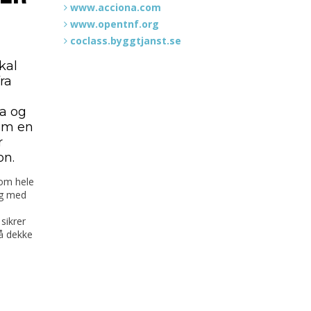
www.acciona.com
www.opentnf.org
coclass.byggtjanst.se
kal
ra
ta og
om en
r
on.
nom hele
 og med
sikrer
 å dekke