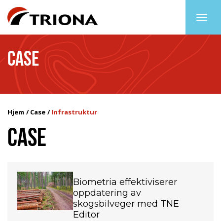
Togg
navig
CASE
Hjem
Case
Infrastruktur
CASE
Biometria effektiviserer
oppdatering av
skogsbilveger med TNE
Editor