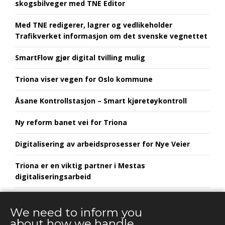
skogsbilveger med TNE Editor
Med TNE redigerer, lagrer og vedlikeholder
Trafikverket informasjon om det svenske vegnettet
SmartFlow gjør digital tvilling mulig
Triona viser vegen for Oslo kommune
Åsane Kontrollstasjon – Smart kjøretøykontroll
Ny reform banet vei for Triona
Digitalisering av arbeidsprosesser for Nye Veier
Triona er en viktig partner i Mestas
digitaliseringsarbeid
Euroskilt utvikler framtidens skiltløsninger i
samarbeid med Triona
We need to inform you
about how we handle