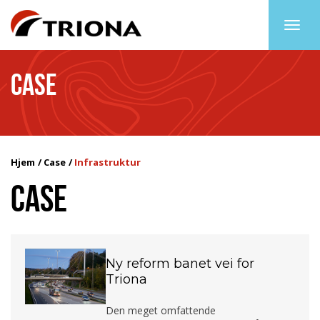
Togg
navig
CASE
Hjem
Case
Infrastruktur
CASE
Ny reform banet vei for
Triona
Den meget omfattende