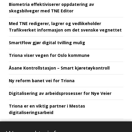
Biometria effektiviserer oppdatering av
skogsbilveger med TNE Editor
Med TNE redigerer, lagrer og vedlikeholder
Trafikverket informasjon om det svenske vegnettet
SmartFlow gjør digital tvilling mulig
Triona viser vegen for Oslo kommune
Åsane Kontrollstasjon – Smart kjøretøykontroll
Ny reform banet vei for Triona
Digitalisering av arbeidsprosesser for Nye Veier
Triona er en viktig partner i Mestas
digitaliseringsarbeid
Euroskilt utvikler framtidens skiltløsninger i
samarbeid med Triona