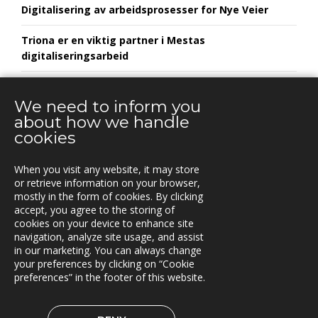
Digitalisering av arbeidsprosesser for Nye Veier
Triona er en viktig partner i Mestas
digitaliseringsarbeid
Euroskilt utvikler framtidens skiltløsninger i
samarbeid med Triona
We need to inform you
about how we handle
cookies
When you visit any website, it may store
KONTAKT
or retrieve information on your browser,
mostly in the form of cookies. By clicking
Vestre Rosten 81,
accept, you agree to the storing of
7075 TILLER, Norway
cookies on your device to enhance site
Tfn. +47-72 90 00 30
navigation, analyze site usage, and assist
post@triona.no
in our marketing. You can always change
your preferences by clicking on “Cookie
preferences” in the footer of this website.
TRIONA PÅ LINKEDIN