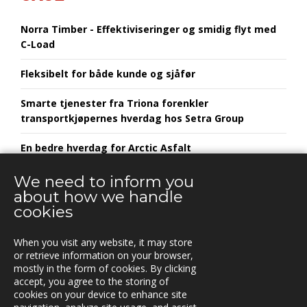
Norra Timber - Effektiviseringer og smidig flyt med
C-Load
Fleksibelt for både kunde og sjåfør
Smarte tjenester fra Triona forenkler
transportkjøpernes hverdag hos Setra Group
En bedre hverdag for Arctic Asfalt
Alltransport og Triona tar samarbeidet til neste nivå
We need to inform you
about how we handle
cookies
When you visit any website, it may store
KONTAKT
or retrieve information on your browser,
mostly in the form of cookies. By clicking
Vestre Rosten 81,
accept, you agree to the storing of
7075 TILLER, Norway
cookies on your device to enhance site
Tfn. +47-72 90 00 30