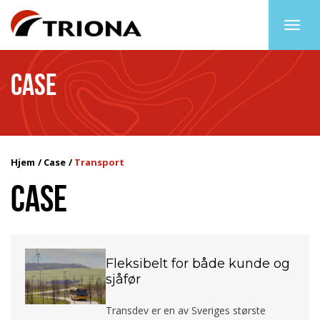
Togg
navig
CASE
Hjem
Case
Transport
CASE
Fleksibelt for både kunde og
sjåfør
Transdev er en av Sveriges største